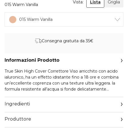
Vista:
Lista
Griglia
015 Warm Vanilla
015 Warm Vanilla
Consegna gratuita da 35€
Informazioni Prodotto
True Skin High Cover Correttore Viso arricchito con acido
ialuronico, ha un effetto idratante fino a 18 ore e combina
un’eccellente coprenza con una texture ultra leggera. la
formula resistente all’acqua si fonde delicatamente
sull’incarnato, non depositandosi all’interno delle linee sottili
e fornendo una coprenza spettacolare.
Ingredienti
Produttore