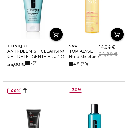
CLINIQUE
SVR
14,94 €
ANTI-BLEMISH CLEANSING GEL
TOPIALYSE
24,90 €
GEL DETERGENTE ERUZIONI CUTANEE
Huile Micellaire
5
2
4.8
29
36,00 €
30%
40%