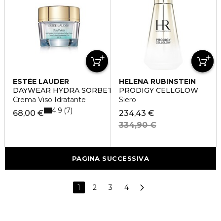
ESTÉE LAUDER
HELENA RUBINSTEIN
DAYWEAR HYDRA SORBET
PRODIGY CELLGLOW
Crema Viso Idratante
Siero
4.9
7
68,00 €
234,43 €
334,90 €
PAGINA SUCCESSIVA
1
2
3
4