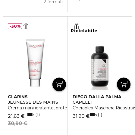
2 formati
30%
Riciclabile
CLARINS
DIEGO DALLA PALMA
JEUNESSE DES MAINS
CAPELLI
Crema mani idratante, protettiva, anti-età
Cheraplex Maschera Ricostrui
5
5
1
1
21,63 €
31,90 €
30,90 €