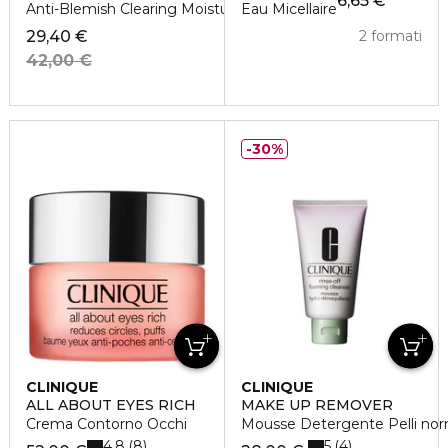
6,65 €
Anti-Blemish Clearing Moisture 50Ml
Eau Micellaire
29,40 €
2 formati
42,00 €
30%
CLINIQUE
CLINIQUE
ALL ABOUT EYES RICH
MAKE UP REMOVER
Crema Contorno Occhi
Mousse Detergente Pelli norm
4.8
5
8
4