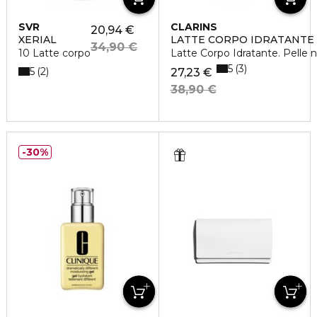
SVR
CLARINS
20,94 €
XERIAL
LATTE CORPO IDRATANTE
34,90 €
10 Latte corpo
Latte Corpo Idratante. Pelle 
5
3
5
2
27,23 €
38,90 €
30%