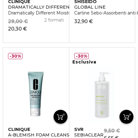
CLINIQUE
SHISEIDO
DRAMATICALLY DIFFERENT
GLOBAL LINE
Dramatically Different Moisturizing Gel
Cartine Sebo-Assorbenti anti-l
2 formati
29,00 €
32,90 €
20,30 €
30%
30%
Esclusiva
CLINIQUE
SVR
9,50 €
A-BLEMISH FOAM CLEANSING 12
SEBIACLEAR