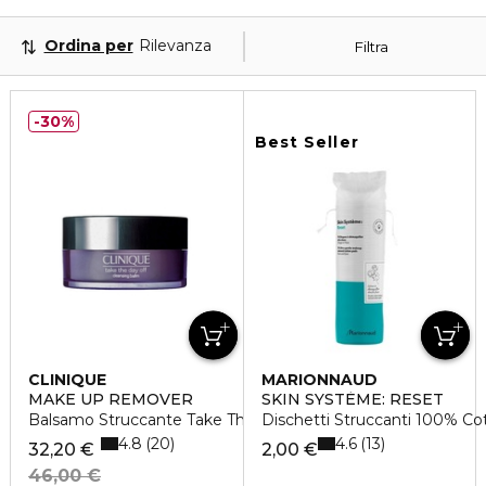
Ordina per
Rilevanza
Filtra
30%
Best Seller
CLINIQUE
MARIONNAUD
MAKE UP REMOVER
SKIN SYSTÈME: RESET
Balsamo Struccante Take The Day Off
Dischetti Struccanti 100% Co
4.8
4.6
20
13
32,20 €
2,00 €
46,00 €