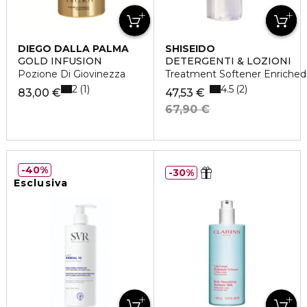
DIEGO DALLA PALMA
SHISEIDO
GOLD INFUSION
DETERGENTI & LOZIONI
Pozione Di Giovinezza
Treatment Softener Enriched
2
4.5
1
2
83,00 €
47,53 €
67,90 €
40%
30%
Esclusiva