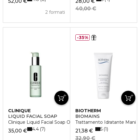
52,00 €
28,00 €
40,00 €
2 formati
35%
CLINIQUE
BIOTHERM
LIQUID FACIAL SOAP
BIOMAINS
Clinique Liquid Facial Soap Oily Skin
Trattamento Idratante Mani
4.4
5
7
1
35,00 €
21,38 €
32,90 €