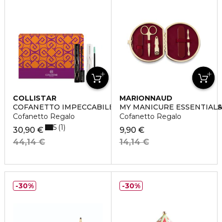
COLLISTAR
MARIONNAUD
COFANETTO IMPECCABILE MASCARA ULTRA NERO + B
MY MANICURE ESSENTIALS
Cofanetto Regalo
Cofanetto Regalo
5
1
30,90 €
9,90 €
44,14 €
14,14 €
30%
30%