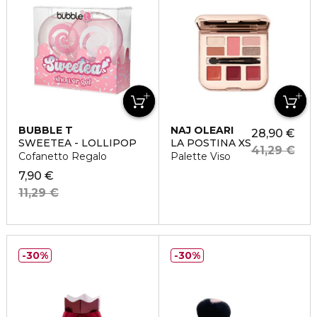
BUBBLE T
NAJ OLEARI
28,90 €
SWEETEA - LOLLIPOP
LA POSTINA XS
41,29 €
Cofanetto Regalo
Palette Viso
7,90 €
11,29 €
30%
30%