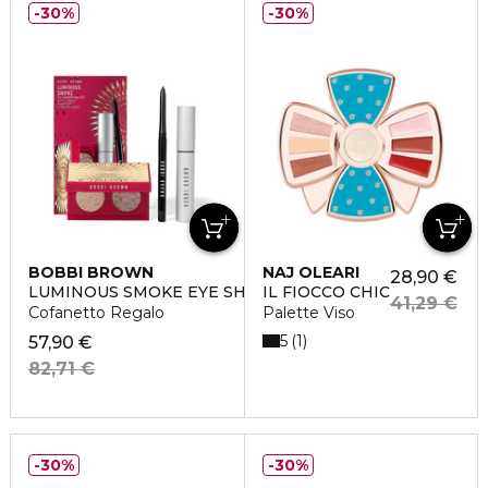
30%
30%
BOBBI BROWN
NAJ OLEARI
28,90 €
LUMINOUS SMOKE EYE SHADOW DUO SET
IL FIOCCO CHIC
41,29 €
Cofanetto Regalo
Palette Viso
5
1
57,90 €
82,71 €
30%
30%