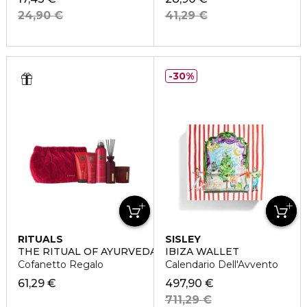
24,90 €
41,29 €
30%
RITUALS
SISLEY
THE RITUAL OF AYURVEDA
IBIZA WALLET
Cofanetto Regalo
Calendario Dell'Avvento
61,29 €
497,90 €
711,29 €