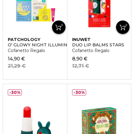
PATCHOLOGY
INUWET
O' GLOWY NIGHT ILLUMINATING PARTY
DUO LIP BALMS STARS
Cofanetto Regalo
Cofanetto Regalo
14,90 €
8,90 €
21,29 €
12,71 €
30%
30%