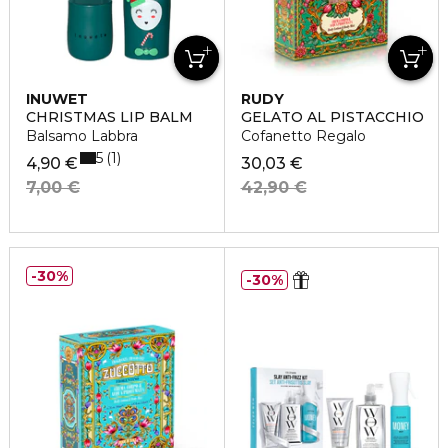
INUWET
RUDY
CHRISTMAS LIP BALM
GELATO AL PISTACCHIO
Balsamo Labbra
Cofanetto Regalo
5
1
4,90 €
30,03 €
7,00 €
42,90 €
30%
30%