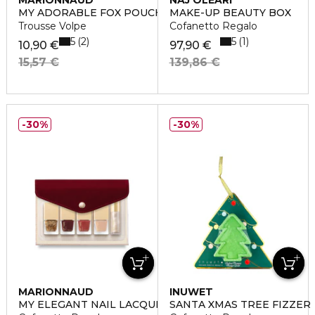
MARIONNAUD
NAJ OLEARI
MY ADORABLE FOX POUCH
MAKE-UP BEAUTY BOX
Trousse Volpe
Cofanetto Regalo
5
5
2
1
10,90 €
97,90 €
15,57 €
139,86 €
30%
30%
MARIONNAUD
INUWET
MY ELEGANT NAIL LACQUER POUCH
SANTA XMAS TREE FIZZER