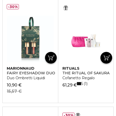
30%
MARIONNAUD
RITUALS
FAIRY EYESHADOW DUO
THE RITUAL OF SAKURA
Duo Ombretti Liquidi
Cofanetto Regalo
5
1
10,90 €
61,29 €
15,57 €
30%