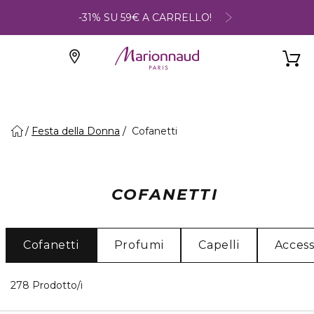
-31% SU 59€ A CARRELLO!
Festa della Donna
Cofanetti
COFANETTI
Cofanetti
Profumi
Capelli
Access
40 Prodotti visualizzati
278 Prodotto/i