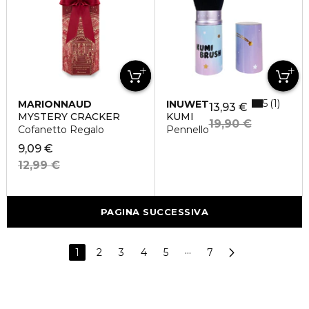
5
1
MARIONNAUD
INUWET
13,93 €
MYSTERY CRACKER
KUMI
19,90 €
Cofanetto Regalo
Pennello
9,09 €
12,99 €
PAGINA SUCCESSIVA
1
2
3
4
5
···
7