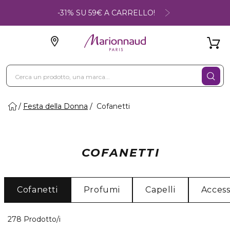
-31% SU 59€ A CARRELLO!
Festa della Donna
Cofanetti
COFANETTI
Cofanetti
Profumi
Capelli
Access
40 Prodotti visualizzati
278 Prodotto/i