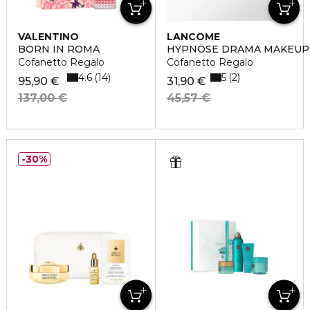
VALENTINO
LANCÔME
BORN IN ROMA
HYPNÔSE DRAMA MAKEUP
Cofanetto Regalo
Cofanetto Regalo
4.6
5
14
2
95,90 €
31,90 €
137,00 €
45,57 €
30%