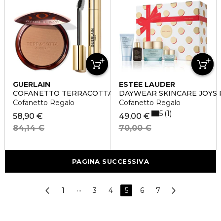
GUERLAIN
ESTÉE LAUDER
COFANETTO TERRACOTTA X NOIR G
DAYWEAR SKINCARE JOYS
Cofanetto Regalo
Cofanetto Regalo
5
1
58,90 €
49,00 €
84,14 €
70,00 €
PAGINA SUCCESSIVA
1
···
3
4
5
6
7