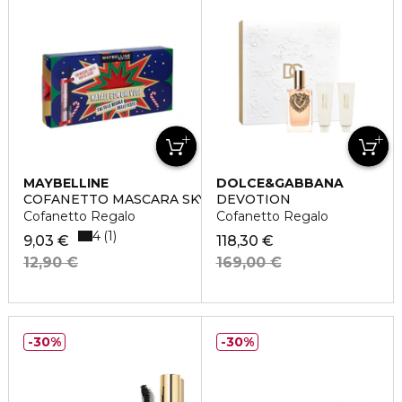
MAYBELLINE
DOLCE&GABBANA
COFANETTO MASCARA SKY HIGH CLASSIC
DEVOTION
Cofanetto Regalo
Cofanetto Regalo
4
1
9,03 €
118,30 €
12,90 €
169,00 €
30%
30%