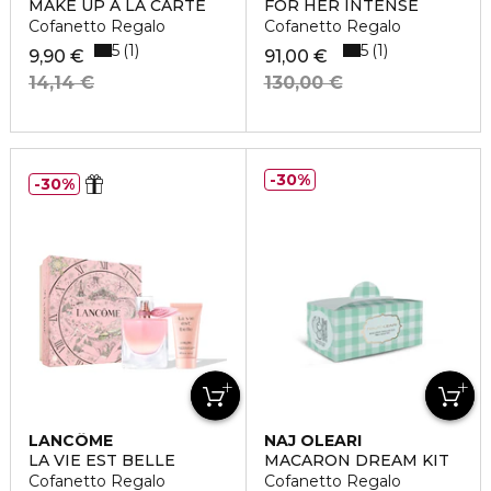
MAKE UP À LA CARTE
FOR HER INTENSE
Cofanetto Regalo
Cofanetto Regalo
5
5
1
1
9,90 €
91,00 €
14,14 €
130,00 €
30%
30%
LANCÔME
NAJ OLEARI
LA VIE EST BELLE
MACARON DREAM KIT
Cofanetto Regalo
Cofanetto Regalo