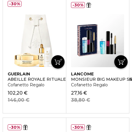
30%
30%
GUERLAIN
LANCÔME
ABEILLE ROYALE RITUALE ANTI-ETÀ RÉPARATION JEU
MONSIEUR BIG MAKEUP S
Cofanetto Regalo
Cofanetto Regalo
102,20 €
27,16 €
146,00 €
38,80 €
30%
30%