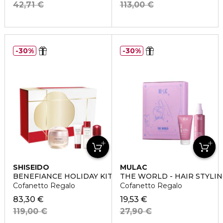
42,71 €
113,00 €
30%
30%
SHISEIDO
MULAC
BENEFIANCE HOLIDAY KIT
THE WORLD - HAIR STYLIN
Cofanetto Regalo
Cofanetto Regalo
83,30 €
19,53 €
119,00 €
27,90 €