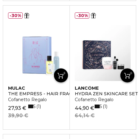
30%
30%
MULAC
LANCÔME
THE EMPRESS - HAIR FRAGRANCE KIT
HYDRA ZEN SKINCARE SET
Cofanetto Regalo
Cofanetto Regalo
5
5
1
1
27,93 €
44,90 €
39,90 €
64,14 €