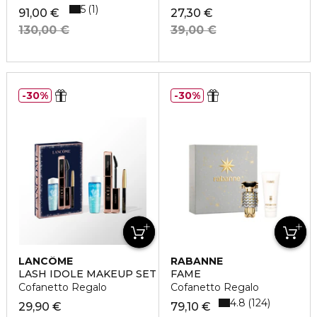
5
1
91,00 €
27,30 €
130,00 €
39,00 €
30%
30%
LANCÔME
RABANNE
LASH IDOLE MAKEUP SET
FAME
Cofanetto Regalo
Cofanetto Regalo
4.8
124
29,90 €
79,10 €