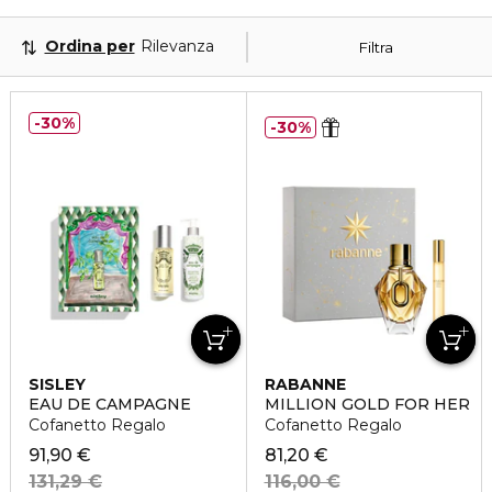
Ordina per
Rilevanza
Filtra
30%
30%
SISLEY
RABANNE
EAU DE CAMPAGNE
MILLION GOLD FOR HER
Cofanetto Regalo
Cofanetto Regalo
91,90 €
81,20 €
131,29 €
116,00 €