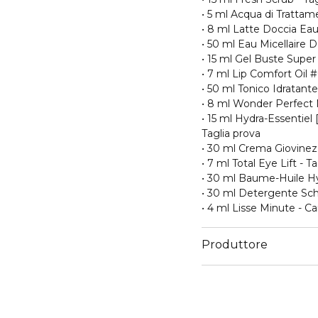
• 5 ml Acqua di Tratta
• 8 ml Latte Doccia Eau
• 50 ml Eau Micellaire 
• 15 ml Gel Buste Super 
• 7 ml Lip Comfort Oil 
• 50 ml Tonico Idratant
• 8 ml Wonder Perfect 
• 15 ml Hydra-Essentiel
Taglia prova
• 30 ml Crema Giovinezz
• 7 ml Total Eye Lift - T
• 30 ml Baume-Huile Hyd
• 30 ml Detergente Sch
• 4 ml Lisse Minute - 
Produttore
Email
https://www.clarins.it/s