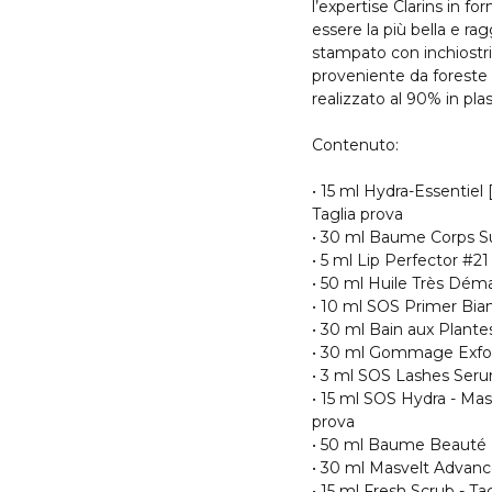
l’expertise Clarins in for
essere la più bella e rag
stampato con inchiostri
proveniente da foreste 
realizzato al 90% in plast
Contenuto:
• 15 ml Hydra-Essentiel
Taglia prova
• 30 ml Baume Corps Su
• 5 ml Lip Perfector #21
• 50 ml Huile Très Déma
• 10 ml SOS Primer Bian
• 30 ml Bain aux Plante
• 30 ml Gommage Exfol
• 3 ml SOS Lashes Seru
• 15 ml SOS Hydra - Mas
prova
• 50 ml Baume Beauté E
• 30 ml Masvelt Advance
• 15 ml Fresh Scrub - Ta