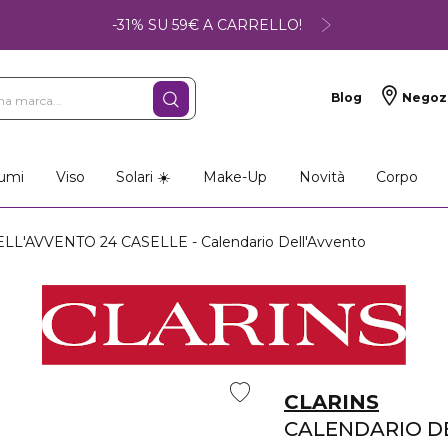
-31% SU 59€ A CARRELLO!
Blog
Negoz
umi
Viso
Solari ☀️
Make-Up
Novità
Corpo
'AVVENTO 24 CASELLE - Calendario Dell'Avvento
CLARINS
CALENDARIO DE