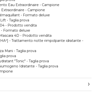
mento Eau Extraordinaire - Campione
 Extraordinaire - Campione
Démaquillant - Formato deluxe
Lift - Taglia prova
#04 - Prodotto vendita
e - Formato deluxe
Mascara 4D - Prodotto vendita
 [HA²] - Trattamento notte rimpolpante idratante -
a Mani - Taglia prova
aglia prova
ratant "Tonic" - Taglia prova
iumogeno Idratante - Taglia prova
Campione
ervizio-consumatori