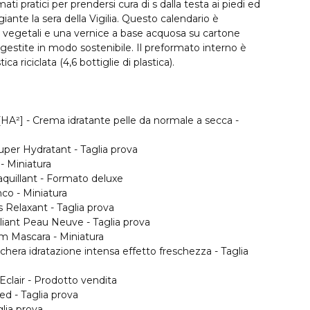
mati pratici per prendersi cura di s dalla testa ai piedi ed
giante la sera della Vigilia. Questo calendario è
 vegetali e una vernice a base acquosa su cartone
gestite in modo sostenibile. Il preformato interno è
ica riciclata (4,6 bottiglie di plastica).
 [HA²] - Crema idratante pelle da normale a secca -
per Hydratant - Taglia prova
 - Miniatura
quillant - Formato deluxe
co - Miniatura
s Relaxant - Taglia prova
iant Peau Neuve - Taglia prova
m Mascara - Miniatura
chera idratazione intensa effetto freschezza - Taglia
clair - Prodotto vendita
d - Taglia prova
glia prova