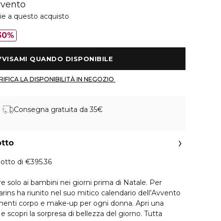
vvento
ie a questo acquisto
30%
 AVVISAMI QUANDO DISPONIBILE 
 VERIFICA LA DISPONIBILITÀ IN NEGOZIO 
Consegna gratuita da 35€
otto
dotto di €395.36
 solo ai bambini nei giorni prima di Natale. Per
larins ha riunito nel suo mitico calendario dell’Avvento
amenti corpo e make-up per ogni donna. Apri una
 e scopri la sorpresa di bellezza del giorno. Tutta