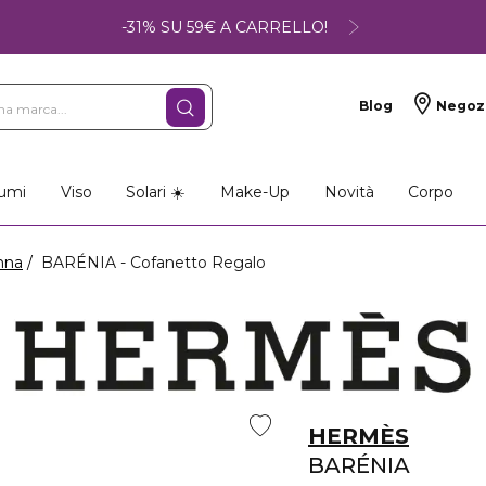
-31% SU 59€ A CARRELLO!
Blog
Negoz
umi
Viso
Solari ☀️
Make-Up
Novità
Corpo
nna
BARÉNIA - Cofanetto Regalo
HERMÈS
BARÉNIA