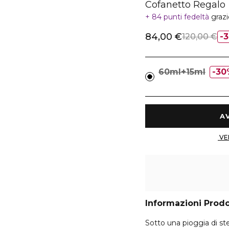
Cofanetto Regalo
84 punti fedeltà
graz
84,00 €
120,00 €
60ml+15ml
30
Informazioni Prod
Sotto una pioggia di st