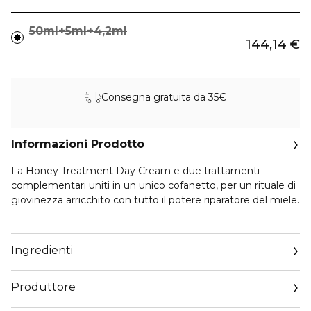
50ml+5ml+4,2ml
144,14 €
Consegna gratuita da 35€
Informazioni Prodotto
La Honey Treatment Day Cream e due trattamenti
complementari uniti in un unico cofanetto, per un rituale di
giovinezza arricchito con tutto il potere riparatore del miele.
Ispirata ai bendaggi clinici al miele, Honey Treatment Day
Cream¹ 50ml concentra i prodotti più potenti delle api
Ingredienti
selezionati dalla ricerca Guerlain per agire sui 4 segni visibili
della perdita di collagene legata all'età. Giorno dopo giorno,
Produttore
le rughe si attenuano, la pienezza, l'aspetto levigato e la
luminosità della pelle sono ripristinati. La pelle è riparata e