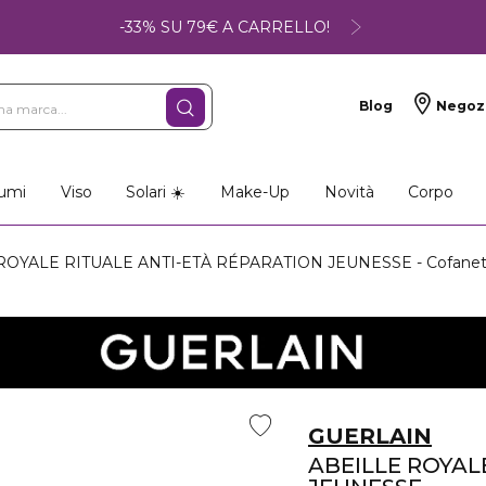
-33% SU 79€ A CARRELLO!
Blog
Negoz
umi
Viso
Solari ☀️
Make-Up
Novità
Corpo
OYALE RITUALE ANTI-ETÀ RÉPARATION JEUNESSE - Cofanet
GUERLAIN
ABEILLE ROYAL