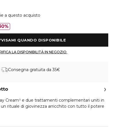
ie a questo acquisto
30%
 AVVISAMI QUANDO DISPONIBILE 
 VERIFICA LA DISPONIBILITÀ IN NEGOZIO 
Consegna gratuita da 35€
otto
y Cream¹ e due trattamenti complementari uniti in
un rituale di giovinezza arricchito con tutto il potere
inici al miele, Honey Treatment Day Cream¹ concentra i