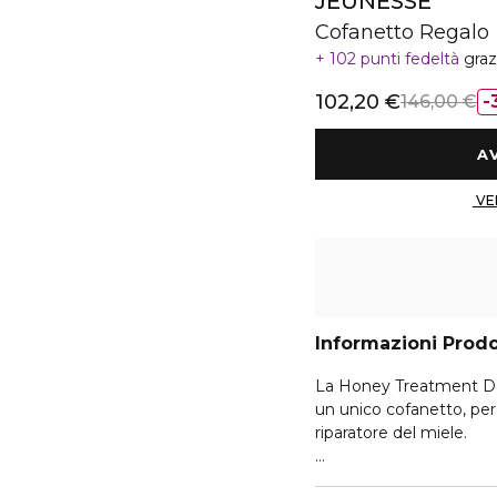
JEUNESSE
Cofanetto Regalo
102 punti fedeltà
graz
102,20 €
146,00 €
Informazioni Prod
La Honey Treatment Da
un unico cofanetto, per 
riparatore del miele.
Ispirata ai bendaggi cl