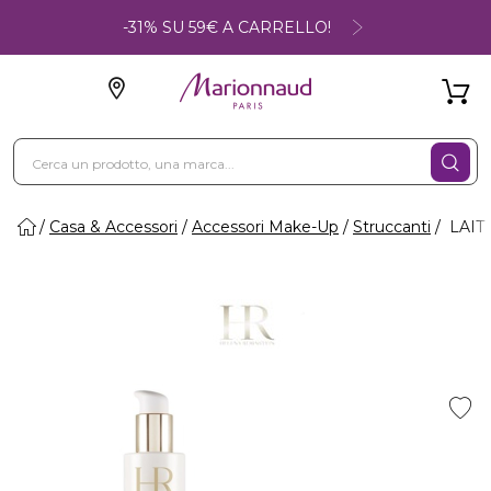
-31% SU 59€ A CARRELLO!
Casa & Accessori
Accessori Make-Up
Struccanti
LAIT 