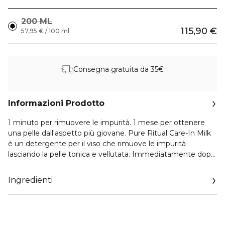
200 ML
115,90 €
57,95 € / 100 ml
Consegna gratuita da 35€
Informazioni Prodotto
1 minuto per rimuovere le impurità. 1 mese per ottenere
una pelle dall'aspetto più giovane. Pure Ritual Care-In Milk
è un detergente per il viso che rimuove le impurità
lasciando la pelle tonica e vellutata. Immediatamente dopo
l'uso, Pure Ritual Care-In-Milk lascia il viso fresco e idratato.
Ingredienti