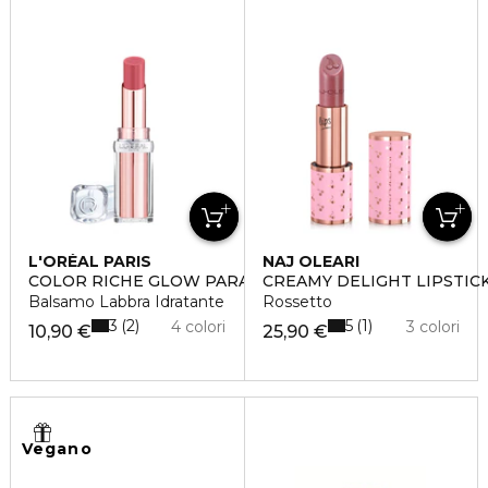
L'ORÉAL PARIS
NAJ OLEARI
COLOR RICHE GLOW PARADISE
CREAMY DELIGHT LIPSTIC
Balsamo Labbra Idratante
Rossetto
3
5
2
1
4 colori
3 colori
10,90 €
25,90 €
Vegano