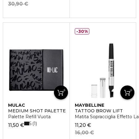
30,90 €
30%
MULAC
MAYBELLINE
MEDIUM SHOT PALETTE
TATTOO BROW LIFT
Palette Refill Vuota
Matita Sopracciglia Effetto L
5
1
11,50 €
11,20 €
16,00 €