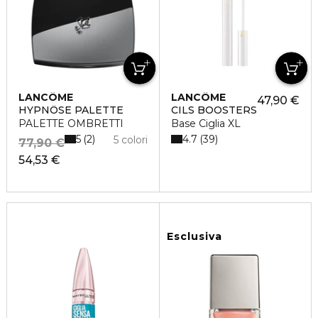
LANCÔME
LANCÔME
47,90 €
HYPNÔSE PALETTE
CILS BOOSTERS
PALETTE OMBRETTI
Base Ciglia XL
5
4.7
2
39
5 colori
77,90 €
54,53 €
Esclusiva