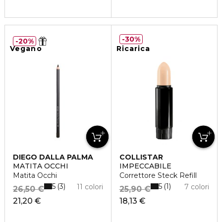
30%
20%
Vegano
Ricarica
DIEGO DALLA PALMA
COLLISTAR
MATITA OCCHI
IMPECCABILE
Matita Occhi
Correttore Steck Refill
5
5
3
1
11 colori
7 colori
26,50 €
25,90 €
21,20 €
18,13 €