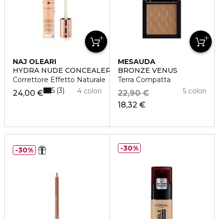
NAJ OLEARI
MESAUDA
HYDRA NUDE CONCEALER
BRONZE VENUS
Correttore Effetto Naturale
Terra Compatta
5
3
4 colori
5 colori
24,00 €
22,90 €
18,32 €
30%
30%