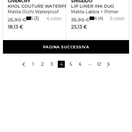
GIVENCHY
SHISEIDO
KHOL COUTURE WATERPROOF
LIP LINER INK DUO
Matita Occhi Waterproof
Matita Labbra + Primer
5
4
3
4
4 colori
5 colori
25,90 €
35,90 €
18,13 €
25,13 €
PAGINA SUCCESSIVA
1
2
3
4
5
6
···
12