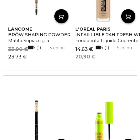
LANCÔME
L'ORÉAL PARIS
BRÔW SHAPING POWDERY PENCIL
INFAILLIBLE 24H FRESH W
Matita Sopracciglia
Fondotinta Liquido Coprente
5
4
1
1
3 colori
5 colori
33,90 €
14,63 €
23,73 €
20,90 €