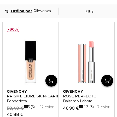
Ordina per
Rilevanza
Filtra
30%
GIVENCHY
GIVENCHY
PRISME LIBRE SKIN-CARING GLOW
ROSE PERFECTO
Fondotinta
Balsamo Labbra
5
4.3
5
3
12 colori
7 colori
58,40 €
46,90 €
40,88 €