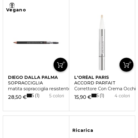
Vegano
DIEGO DALLA PALMA
L'ORÉAL PARIS
SOPRACCIGLIA
ACCORD PARFAIT
matita sopracciglia resistente all'acqua
Correttore Con Crema Occhi
5
5
1
1
5 colori
4 colori
28,50 €
15,90 €
Ricarica