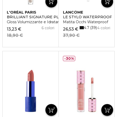
L'ORÉAL PARIS
LANCÔME
BRILLIANT SIGNATURE PLUMP
LE STYLO WATERPROOF
Gloss Volumizzante e Idratante
Matita Occhi Waterproof
4.7
39
6 colori
4 colori
13,23 €
26,53 €
18,90 €
37,90 €
30%