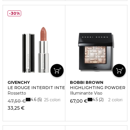
30%
GIVENCHY
BOBBI BROWN
LE ROUGE INTERDIT INTENSE SILK
HIGHLIGHTING POWDER
Rossetto
Illuminante Viso
4.6
4.5
5
2
25 colori
2 colori
47,50 €
67,00 €
33,25 €