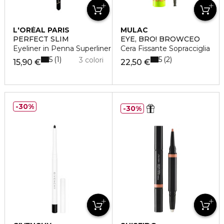
L'ORÉAL PARIS
MULAC
PERFECT SLIM
EYE, BRO! BROWCEO
Eyeliner in Penna Superliner
Cera Fissante Sopracciglia
5
5
1
2
3 colori
15,90 €
22,50 €
30%
30%