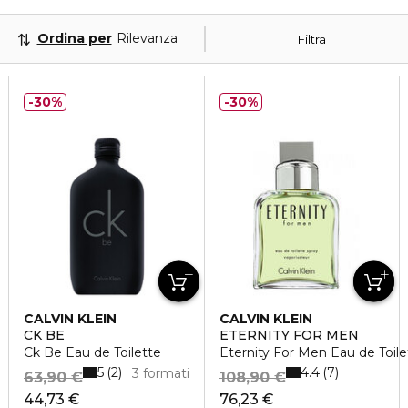
Ordina per
Rilevanza
Filtra
30%
30%
CALVIN KLEIN
CALVIN KLEIN
CK BE
ETERNITY FOR MEN
Ck Be Eau de Toilette
Eternity For Men Eau de Toile
5
4.4
2
7
3 formati
63,90 €
108,90 €
44,73 €
76,23 €