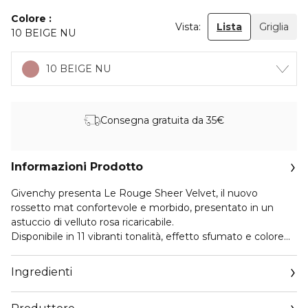
Colore
Vista:
Lista
Griglia
10 BEIGE NU
10 BEIGE NU
Consegna gratuita da 35€
Informazioni Prodotto
Givenchy presenta Le Rouge Sheer Velvet, il nuovo
rossetto mat confortevole e morbido, presentato in un
astuccio di velluto rosa ricaricabile.
Disponibile in 11 vibranti tonalità, effetto sfumato e colore
vibrante combinato ad un'alta tenuta e idratazione.
Ingredienti
La texture sensoriale e leggera assicura un'applicazione
estremamente fluida. Con burro di mango, ricco di vitamina