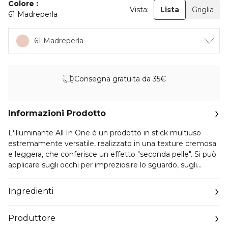
Colore
Vista:
Lista
Griglia
61 Madreperla
61 Madreperla
Consegna gratuita da 35€
Informazioni Prodotto
L'illuminante All In One è un prodotto in stick multiuso
estremamente versatile, realizzato in una texture cremosa
e leggera, che conferisce un effetto "seconda pelle". Si può
applicare sugli occhi per impreziosire lo sguardo, sugli
zigomi, il naso e l'arco di cupido. Un prodotto scorrevole
che consente di modulare l'intensità a seconda dell'effetto
Ingredienti
desiderato. La formula innovativa consente di ottenere un
risultato da naturale a intenso, che si può intensificare nel
Produttore
corso della giornata grazie al pratico formato in stick.