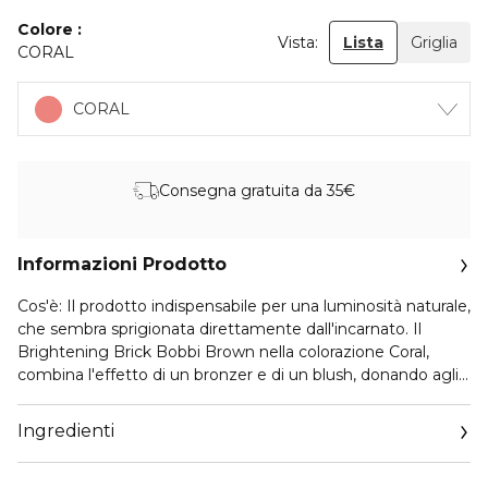
Colore
Vista:
Lista
Griglia
CORAL
CORAL
Consegna gratuita da 35€
Informazioni Prodotto
Cos'è: Il prodotto indispensabile per una luminosità naturale,
che sembra sprigionata direttamente dall'incarnato. Il
Brightening Brick Bobbi Brown nella colorazione Coral,
combina l'effetto di un bronzer e di un blush, donando agli
incarnati medi una radiosità sottile e lussuosa. Per chi è
consigliato: chiunque abbia un incarnato medio e sia alla
Ingredienti
ricerca di un prodotto che conferisca alla pelle un tocco di
calore, colore e radiosità in un'unica cialda. Cos'ha di