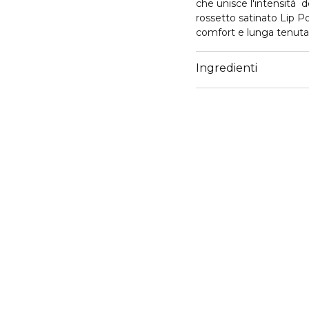
che unisce l'intensitá d
rossetto satinato Lip
comfort e lunga tenuta
Lip Power incarna l'unio
Giorgio Armani mantenendo il design iconico del brand. Creata con
Ingredienti
l'International Make-up Artist Linda 
composta da una ricca
Il packaging elegante di
ed ergonomica e alle li
preserva la qualitá del 
caratteristica forma a 
scorrevole in un solo g
Come applicarlo:
Step 1: Prepara le labb
le labbra e prolungare l
Step 2: Utilizzare l'applicatore part
perfezionare il contorn
effetto mat ap
Step 3: Per completare i
utilizzare il correttore