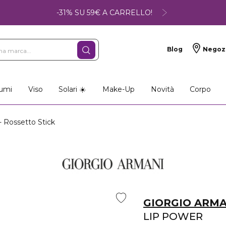
-31% SU 59€ A CARRELLO!
Blog
Negoz
umi
Viso
Solari ☀️
Make-Up
Novità
Corpo
Rossetto Stick
GIORGIO ARMA
LIP POWER