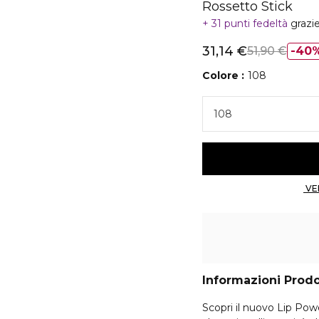
Rossetto Stick
31 punti fedeltà
grazi
31,14 €
51,90 €
40
Colore
108
108
Informazioni Prod
Scopri il nuovo Lip Power il rossetto stick di Giorgio Armani a lunga