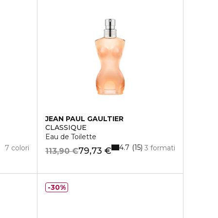
JEAN PAUL GAULTIER
CLASSIQUE
Eau de Toilette
4.7
15
7 colori
3 formati
79,73 €
113,90 €
30%