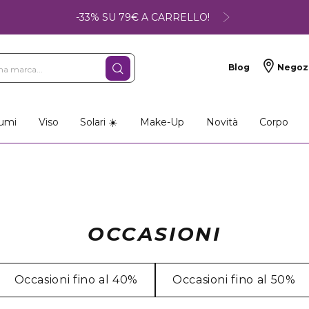
-33% SU 79€ A CARRELLO!
Blog
Negoz
umi
Viso
Solari ☀️
Make-Up
Novità
Corpo
OCCASIONI
Occasioni fino al 40%
Occasioni fino al 50%