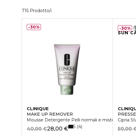
40 Prodotti visualizzati
715 Prodotto/i
30%
30%
SUN C
CLINIQUE
CLINIQ
MAKE UP REMOVER
PRESSE
Mousse Detergente Pelli normali e miste
Cipria 
5
4
28,00 €
40,00 €
50,00 