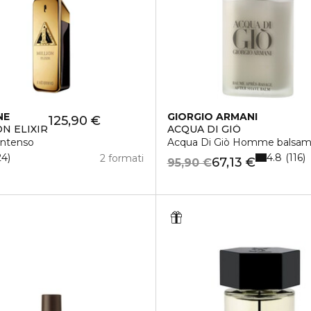
NE
GIORGIO ARMANI
125,90 €
ON ELIXIR
ACQUA DI GIÒ
intenso
Acqua Di Giò Homme balsam
4.8
24
116
2 formati
67,13 €
95,90 €