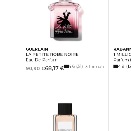
GUERLAIN
RABAN
LA PETITE ROBE NOIRE
1 MILLI
Eau De Parfum
Parfum 
4.6
4.8
31
1
3 formati
68,17 €
90,90 €