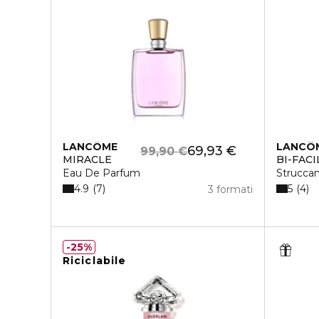
LANCÔME
LANCÔ
69,93 €
99,90 €
MIRACLE
BI-FACI
Eau De Parfum
Strucca
4.9
5
7
4
3 formati
25%
Riciclabile