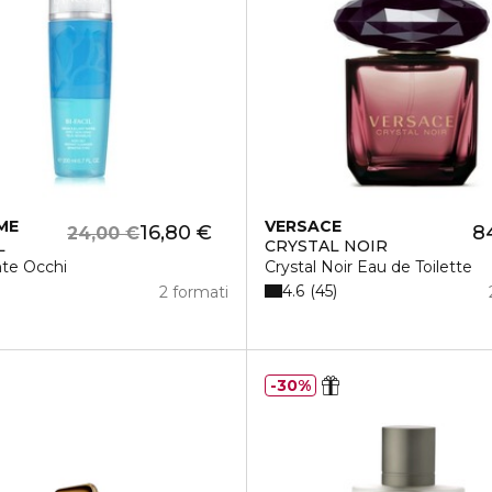
ME
VERSACE
16,80 €
8
24,00 €
L
CRYSTAL NOIR
nte Occhi
Crystal Noir Eau de Toilette
4.6
45
2 formati
30%