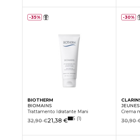
35%
30%
BIOTHERM
CLARIN
BIOMAINS
JEUNES
Trattamento Idratante Mani
Crema ma
5
1
21,38 €
32,90 €
30,90 