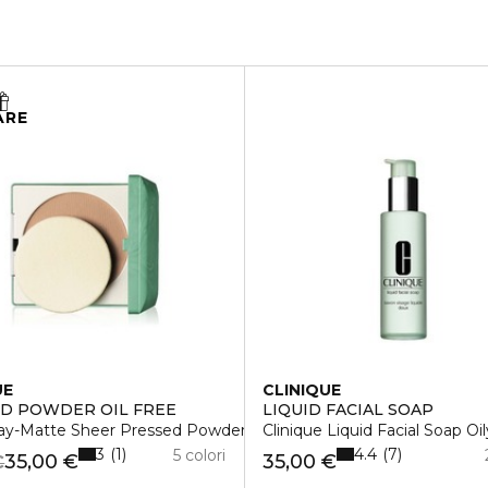
ARE
UE
CLINIQUE
D POWDER OIL FREE
LIQUID FACIAL SOAP
Stay-Matte Sheer Pressed Powder
Clinique Liquid Facial Soap Oil
3
4.4
1
7
5 colori
35,00 €
35,00 €
€