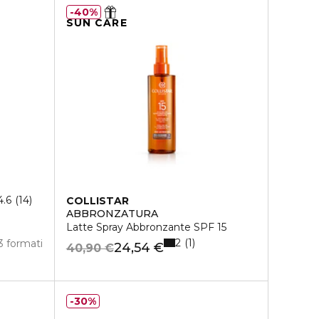
40%
SUN CARE
4.6
14
COLLISTAR
ABBRONZATURA
Latte Spray Abbronzante SPF 15
2
1
3 formati
24,54 €
40,90 €
30%