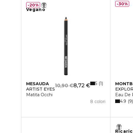
30%
20%
Vegano
5
1
MESAUDA
MONTB
8,72 €
10,90 €
ARTIST EYES
EXPLO
Matita Occhi
Eau De 
4.9
9
8 colori
Ricaric