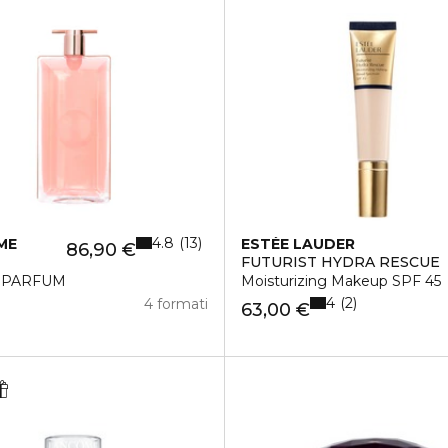
4.8
13
ME
ESTÉE LAUDER
86,90 €
FUTURIST HYDRA RESCUE
 PARFUM
Moisturizing Makeup SPF 45
4
2
4 formati
63,00 €