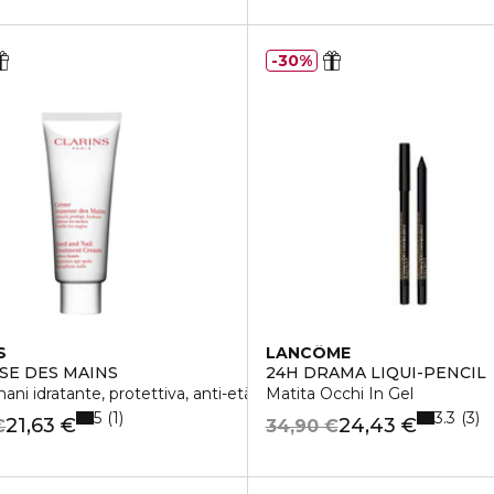
30%
S
LANCÔME
SE DES MAINS
24H DRAMA LIQUI-PENCIL
ni idratante, protettiva, anti-età
Matita Occhi In Gel
5
3.3
1
3
21,63 €
24,43 €
€
34,90 €