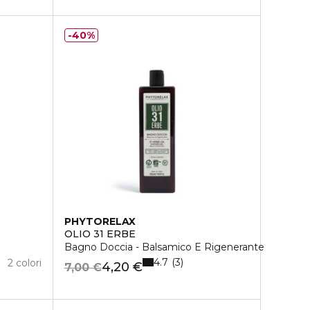
40%
PHYTORELAX
OLIO 31 ERBE
Bagno Doccia - Balsamico E Rigenerante
4.7
3
2 colori
4,20 €
7,00 €