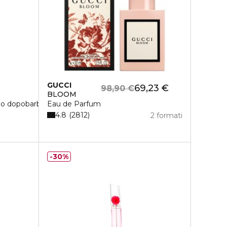
GUCCI
69,23 €
98,90 €
BLOOM
o dopobarba
Eau de Parfum
4.8
2812
2 formati
30%