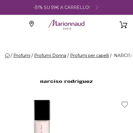
-31% SU 59€ A CARRELLO!
Profumi
Profumi Donna
Profumi per capelli
NARCISO