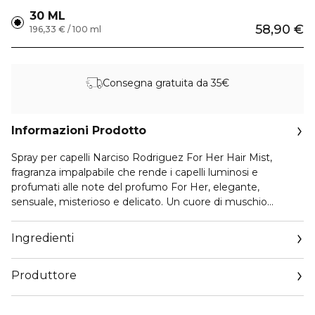
30 ML
58,90 €
196,33 € / 100 ml
Consegna gratuita da 35€
Informazioni Prodotto
Spray per capelli Narciso Rodriguez For Her Hair Mist
,
fragranza impalpabile che rende i capelli luminosi e
profumati alle note del profumo For Her, elegante,
sensuale, misterioso e delicato. Un cuore di muschio
esaltato da tre sfaccettature che richiamano i fiori, il legno
e l’ambra. Dona ai tuoi capelli una profumazione sensuale e
Ingredienti
un effetto setoso grazie al
profumo per capelli Narciso
Rodriguez For Her
, esclusiva combinazione tra silicone e un
Produttore
polimero dalle incredibili proprietà filmogene.
Email