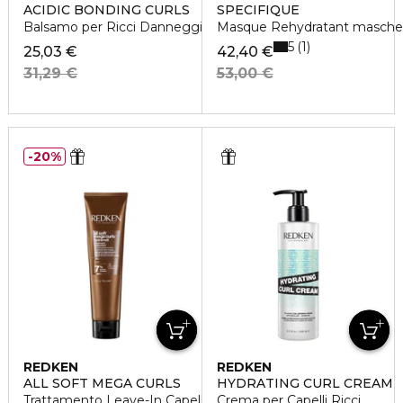
ACIDIC BONDING CURLS
SPECIFIQUE
Balsamo per Ricci Danneggiati
Masque Rehydratant maschera
5
1
25,03 €
42,40 €
31,29 €
53,00 €
20%
REDKEN
REDKEN
ALL SOFT MEGA CURLS
HYDRATING CURL CREAM
Trattamento Leave-In Capelli Ricci e Secchi
Crema per Capelli Ricci