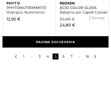
PHYTO
REDKEN
PHYTONUTRIMENTO
ACID COLOR GLOSS
Shampoo Nutrimento
Balsamo per Capelli Colorati
2 formati
12,90 €
31,00 €
24,80 €
PAGINA SUCCESSIVA
1
···
3
4
5
6
7
···
16