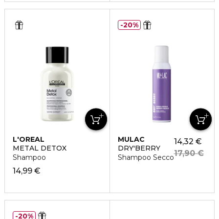
20%
L'OREAL
MULAC
14,32 €
PROFESSIONNEL
METAL DETOX
DRY'BERRY
17,90 €
Shampoo
Shampoo Secco
14,99 €
20%