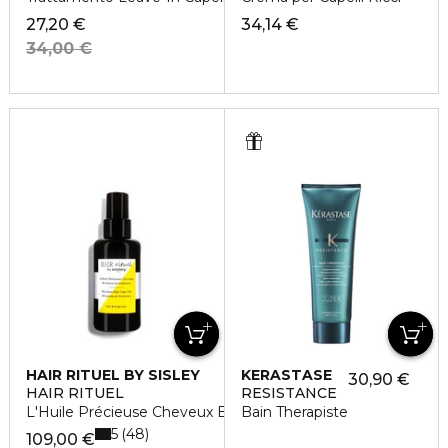
27,20 €
34,14 €
34,00 €
HAIR RITUEL BY SISLEY
KERASTASE
30,90 €
HAIR RITUEL
RESISTANCE
L'Huile Précieuse Cheveux Brillance et Nutrition
Bain Therapiste
5
48
109,00 €