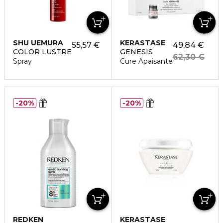
SHU UEMURA
KERASTASE
55,57 €
49,84 €
COLOR LUSTRE
GENESIS
62,30 €
Spray
Cure Apaisante
20%
20%
REDKEN
KERASTASE