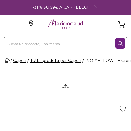
-31% SU 59€ A CARRELLO!
Capelli
Tutti i prodotti per Capelli
NO-YELLOW - Extreme 