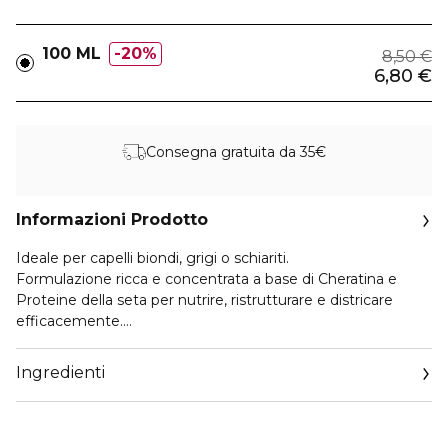
100 ML
20%
8,50 €
6,80 €
Consegna gratuita da 35€
Informazioni Prodotto
Ideale per capelli biondi, grigi o schiariti.
Formulazione ricca e concentrata a base di Cheratina e
Proteine della seta per nutrire, ristrutturare e districare
efficacemente.
Apporta morbidezza e setosità straordinaria anche ai capelli
più difficili.
Ingredienti
Contrasta i riflessi gialli indesiderati.
USO:
Dopo lo shampoo, applicare a capelli tamponati e
massaggiare. delicatamente sulle lunghezze.