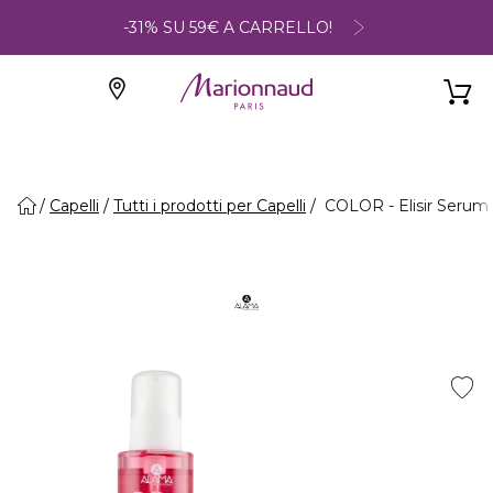
-31% SU 59€ A CARRELLO!
Capelli
Tutti i prodotti per Capelli
COLOR - Elisir Serum 