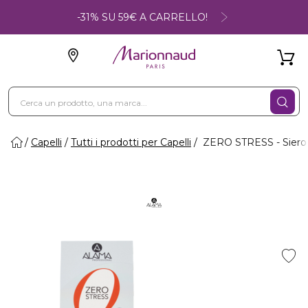
-31% SU 59€ A CARRELLO!
Capelli
Tutti i prodotti per Capelli
ZERO STRESS - Siero P