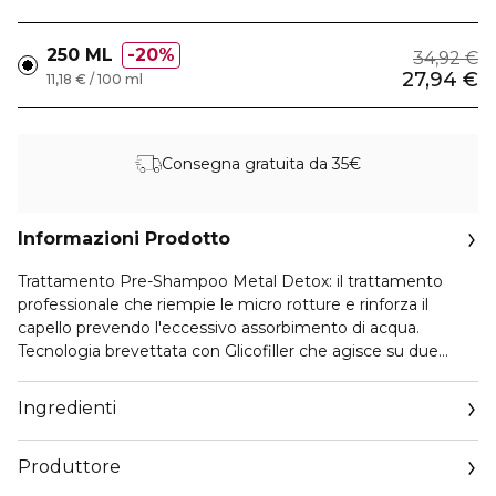
250 ML
20%
34,92 €
27,94 €
11,18 € / 100 ml
Consegna gratuita da 35€
Informazioni Prodotto
Trattamento Pre-Shampoo Metal Detox: il trattamento
professionale che riempie le micro rotture e rinforza il
capello prevendo l'eccessivo assorbimento di acqua.
Tecnologia brevettata con Glicofiller che agisce su due
livelli: sulla superficie avvolge il capello e riempie le micro
rotture, nella fibra penetra il capello e riempie la parte
Ingredienti
corticale.
Il risultato? -96* in meno di rottura del capello*, 25x capello
Produttore
più forte*. Districa istantaneamente tutti i tipi di capelli. 72h
d'idratazione, fluidità, e morbidezza*. Capelli protetti dalla