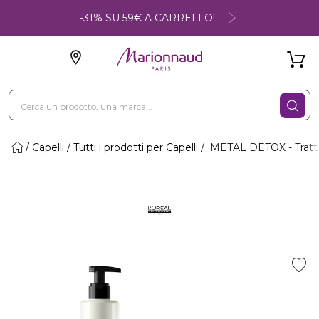
-31% SU 59€ A CARRELLO!
Capelli
Tutti i prodotti per Capelli
METAL DETOX - Tratt