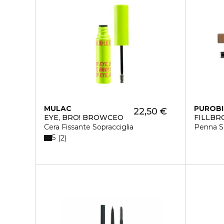
MULAC
PUROB
22,50 €
EYE, BRO! BROWCEO
FILLB
Cera Fissante Sopracciglia
Penna So
5
2