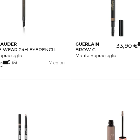
LAUDER
GUERLAIN
33,90 €
 WEAR 24H EYEPENCIL
BROW G
opracciglia
Matita Sopracciglia
5
5
7 colori
 €