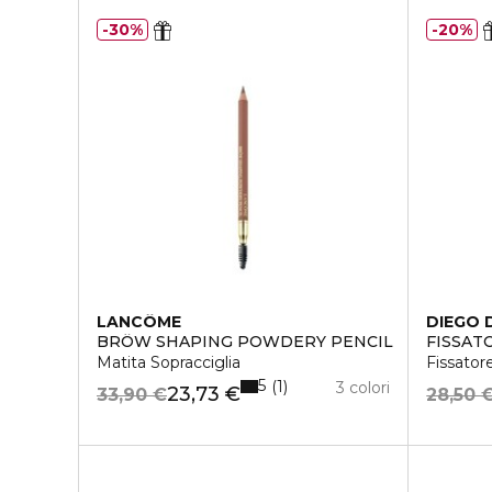
30%
20%
LANCÔME
DIEGO 
BRÔW SHAPING POWDERY PENCIL
FISSAT
Matita Sopracciglia
Fissator
5
1
3 colori
23,73 €
33,90 €
28,50 