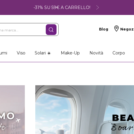
-31% SU 59€ A CARRELLO!
Blog
Negoz
umi
Viso
Solari ☀️
Make-Up
Novità
Corpo