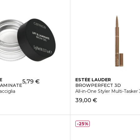
E
ESTÉE LAUDER
5,79 €
 LAMINATE
BROWPERFECT 3D
acciglia
All-in-One Styler Multi-Tasker 3
39,00 €
25%