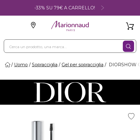
-33% SU 79€ A CARRELLO!
Uomo
Sopracciglia
Gel per sopracciglia
DIORSHOW ON 