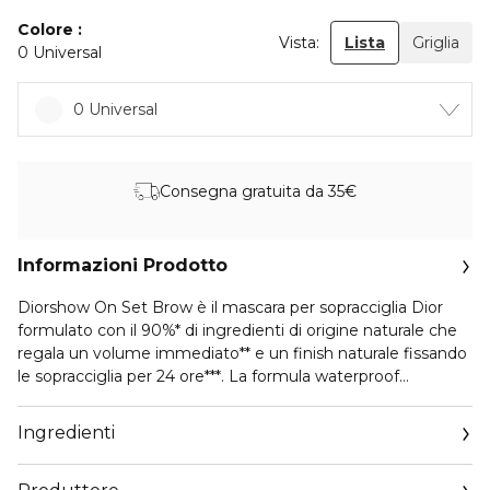
Colore
Vista:
Lista
Griglia
0 Universal
0 Universal
Consegna gratuita da 35€
Informazioni Prodotto
Diorshow On Set Brow è il mascara per sopracciglia Dior
formulato con il 90%* di ingredienti di origine naturale che
regala un volume immediato** e un finish naturale fissando
le sopracciglia per 24 ore***. La formula waterproof
promette sopracciglia liftate, visibilmente più dense e
disciplinate.
Ingredienti
Il mascara per sopracciglia Dior è il tocco finale perfetto, la