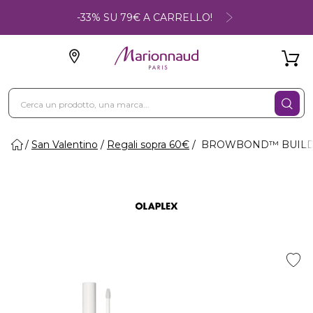
-33% SU 79€ A CARRELLO!
San Valentino
Regali sopra 60€
BROWBOND™ BUILDING S