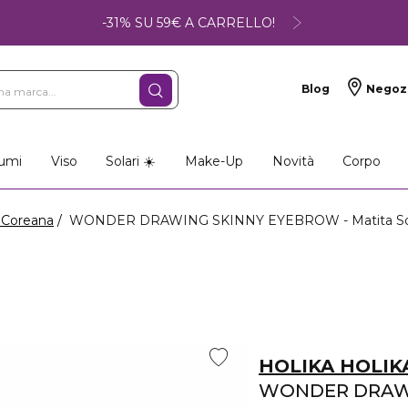
-31% SU 59€ A CARRELLO!
Blog
Negoz
umi
Viso
Solari ☀️
Make-Up
Novità
Corpo
 Coreana
WONDER DRAWING SKINNY EYEBROW - Matita Sopr
HOLIKA HOLIK
WONDER DRAW