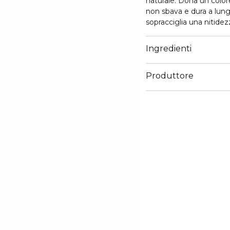
naturale. Dona un colore 
non sbava e dura a lung
sopracciglia una nitidez
matita aiuta il prodotto a rima
vitamina C e burro di ka
Ingredienti
Indicazioni: Per ottener
poi sfumare con un pen
Produttore
Email
info@holikaholika.ee