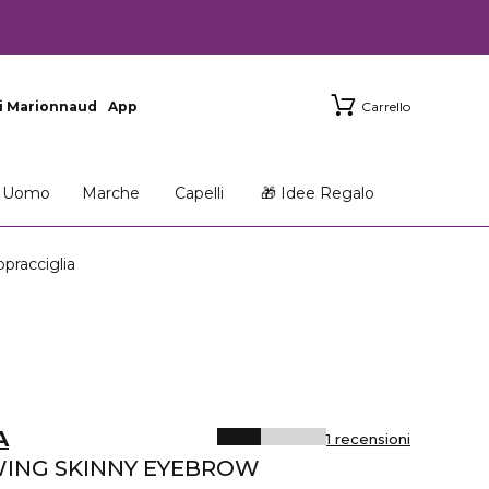
i Marionnaud
App
Carrello
Uomo
Marche
Capelli
🎁 Idee Regalo
acciglia
A
1 recensioni
ING SKINNY EYEBROW