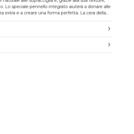
naturale alle sopracciglia e, grazie alla sua texture,
o. Lo speciale pennello integrato aiuterà a donare alle
za extra e a creare una forma perfetta. La cera della
nere anche quando si suda. La matita contiene
ritè, che hanno un effetto curativo sulla pelle.
e volume, applicare prima la matita sulle sopracciglia e
nello.