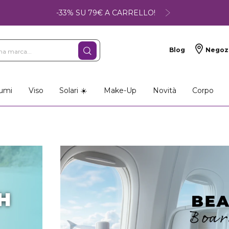
-33% SU 79€ A CARRELLO!
Blog
Negoz
umi
Viso
Solari ☀️
Make-Up
Novità
Corpo