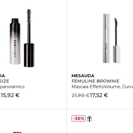
DA
MESAUDA
SIZE
FEMULINE BROWNIE
 panoramico
Mascara EffettoVolume, Curva
15,92 €
17,52 €
€
21,90 €
30%