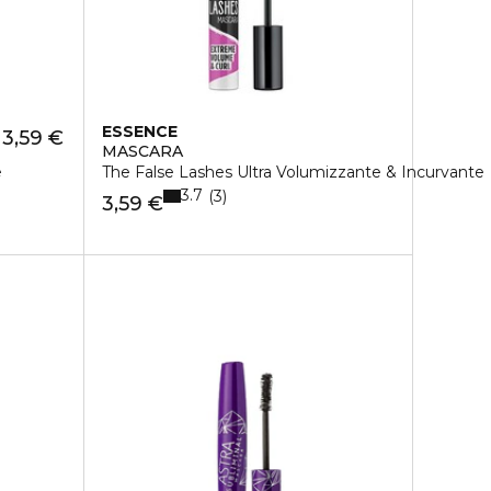
ESSENCE
3,59 €
MASCARA
e
The False Lashes Ultra Volumizzante & Incurvante
3.7
3
3,59 €