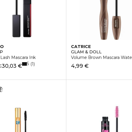
DO
CATRICE
UP
GLAM & DOLL
 Lash Mascara Ink
Volume Brown Mascara Wate
5
1
30,03 €
4,99 €
€