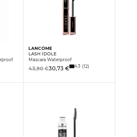
LANCÔME
LASH IDÔLE
rproof
Mascara Waterproof
4.3
12
30,73 €
43,90 €