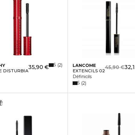
5
2
HY
LANCÔME
35,90 €
32,
45,90 €
 DISTURBIA
EXTENCILS 02
Définicils
5
2