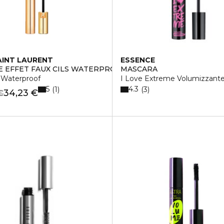
AINT LAURENT
ESSENCE
 EFFET FAUX CILS WATERPROOF
MASCARA
 Waterproof
I Love Extreme Volumizzant
5
4.3
1
3
34,23 €
€