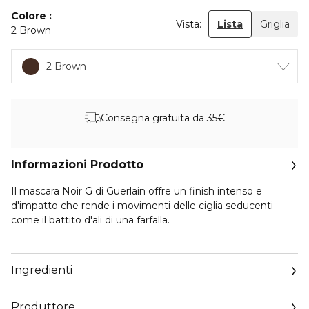
Colore
Vista:
Lista
Griglia
2 Brown
2 Brown
Consegna gratuita da 35€
Informazioni Prodotto
Il mascara Noir G di Guerlain offre un finish intenso e
d'impatto che rende i movimenti delle ciglia seducenti
come il battito d'ali di una farfalla.
Grazie all'applicatore curvo, che si adatta perfettamente alla
forma delle ciglia, dona una curvatura e un volume
Ingredienti
straordinari, con una tenuta di 24 ore¹. Un abbinamento
esclusivo di pigmenti d'eccezione, ebano e blu notte, per
Produttore
una colorazione straordinariamente intensa, nero profondo.