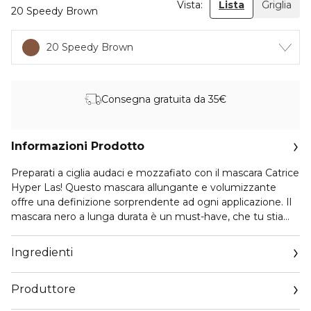
Vista:
Lista
Griglia
20 Speedy Brown
20 Speedy Brown
Consegna gratuita da 35€
Informazioni Prodotto
Preparati a ciglia audaci e mozzafiato con il mascara Catrice
Hyper Las! Questo mascara allungante e volumizzante
offre una definizione sorprendente ad ogni applicazione. Il
mascara nero a lunga durata è un must-have, che tu stia
cercando uno stile quotidiano o un dramma intenso per le
ciglia. Lo scovolino in fibra riveste ogni ciglia dalla radice alla
Ingredienti
punta, creando un effetto stratificabile per uno stile
naturale o intenso. La formula leggera garantisce un
Produttore
comfort duraturo per tutto il giorno senza seccare.