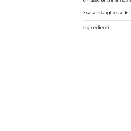
un lusso senza tempo s
Esalta la lunghezza d
Helena Rubinstein. Cig
tuo sguardo appare pro
Ingredienti
accattivante. Un mascar