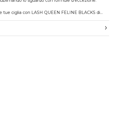
ublimando lo sguardo con formule d'eccezione.
elle tue ciglia con LASH QUEEN FELINE BLACKS di
lia voluttuosamente avvolte e audacemente lunghe. Il
fondamente, intensamente felino, irresistibilmente
a che soddisfa le donne più esigenti da oltre 10 anni.