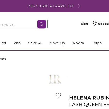
-31% SU 59€ A CARRELLO!
Blog
Negoz
umi
Viso
Solari ☀️
Make-Up
Novità
Corpo
ara
HELENA RUBI
LASH QUEEN FE