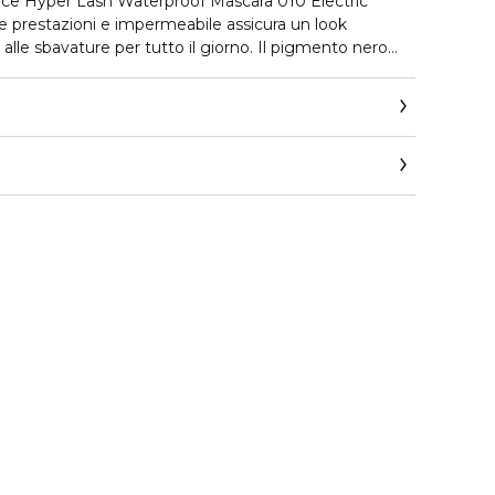
rice Hyper Lash Waterproof Mascara 010 Electric
te prestazioni e impermeabile assicura un look
alle sbavature per tutto il giorno. Il pigmento nero
lia, mentre la texture leggera e modulabile ti consente
 look da naturale a audace.