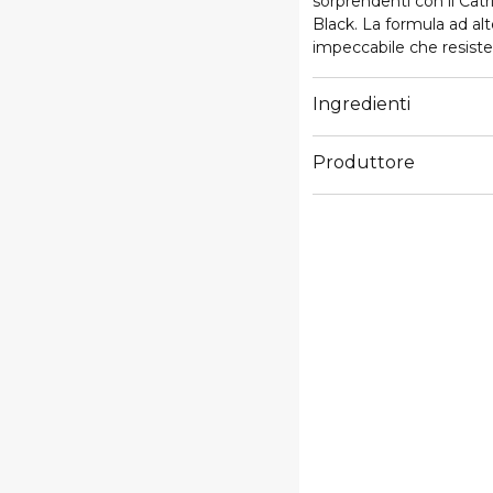
sorprendenti con il Cat
Black. La formula ad al
impeccabile che resiste 
intenso esalta ogni cig
di personalizzare il tuo
Ingredienti
Produttore
Email
info@cosnova.com