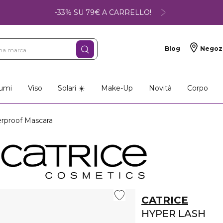
-33% SU 79€ A CARRELLO!
Blog
Negoz
umi
Viso
Solari ☀️
Make-Up
Novità
Corpo
proof Mascara
CATRICE
HYPER LASH