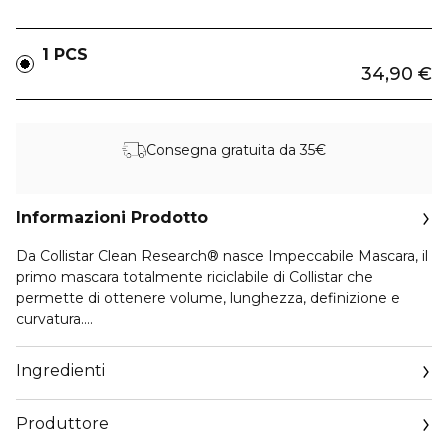
1 PCS
34,90 €
Consegna gratuita da 35€
Informazioni Prodotto
Da Collistar Clean Research® nasce Impeccabile Mascara, il
primo mascara totalmente riciclabile di Collistar che
permette di ottenere volume, lunghezza, definizione e
curvatura.
Adesso, con la nuova versione Waterproof sarai
Impeccabile in ogni situazione. Perché scegliere se puoi
Ingredienti
avere tutto, anzi, di più?
Produttore
Impeccabile Mascara Waterproof ti garantisce una
performance a lunga durata, e ti consente di vivere ogni