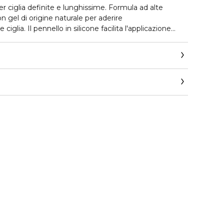
r ciglia definite e lunghissime. Formula ad alte
on gel di origine naturale per aderire
ciglia. Il pennello in silicone facilita l'applicazione
intensifica la lunghezza delle ciglia e le separa.
un lussuoso contenitore color argento.
p.com