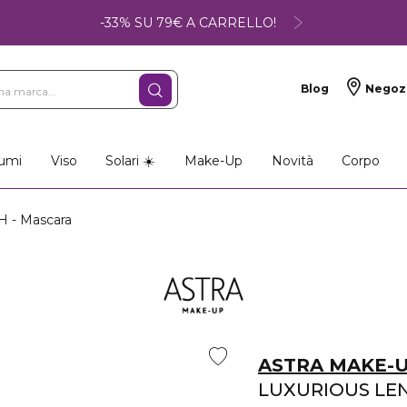
-33% SU 79€ A CARRELLO!
Blog
Negoz
umi
Viso
Solari ☀️
Make-Up
Novità
Corpo
 - Mascara
ASTRA MAKE-
LUXURIOUS LE