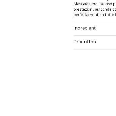
Mascara nero intenso pe
prestazioni, arricchita c
perfettamente a tutte le 
dalla radice alla punta, 
Il tutto è racchiuso in 
Ingredienti
Produttore
Email
products@astramakeu