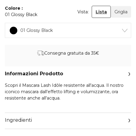
Colore
Vista:
Lista
Griglia
01 Glossy Black
01 Glossy Black
Consegna gratuita da 35€
Informazioni Prodotto
Scopri il Mascara Lash Idôle resistente all'acqua. Il nostro
iconico mascara dall'effetto lifting e volumizzante, ora
resistente anche all'acqua.
MASCARA VOLUME EFFETTO LIFTING RESISTENTE
ALL'ACQUA
Ingredienti
Una nuova generazione di mascara che dona volume ad
ogni singola ciglia, per un effetto ciglia a ventaglio.