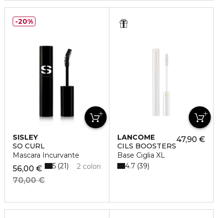
20%
SISLEY
LANCÔME
47,90 €
SO CURL
CILS BOOSTERS
Mascara Incurvante
Base Ciglia XL
5
4.7
21
39
2 colori
56,00 €
70,00 €