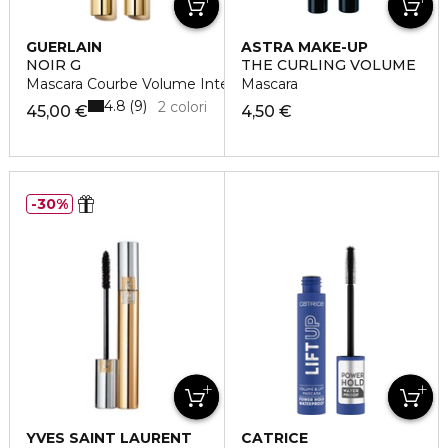
GUERLAIN
ASTRA MAKE-UP
NOIR G
THE CURLING VOLUME
Mascara Courbe Volume Intense 24H
Mascara
4.8
9
2 colori
45,00 €
4,50 €
30%
YVES SAINT LAURENT
CATRICE