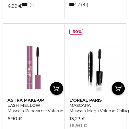
1
4.7
1
81
4,99 €
30%
ASTRA MAKE-UP
L'ORÉAL PARIS
LASH MELLOW
MASCARA
Mascara Panoramic Volume
Mascara Mega Volume Colla
6,90 €
13,23 €
18,90 €