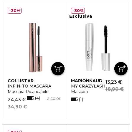
30%
30%
Esclusiva
COLLISTAR
MARIONNAUD
13,23 €
INFINITO MASCARA
MY CRAZYLASH
18,90 €
Mascara Ricaricabile
Mascara
5
4
2 colori
5
1
24,43 €
34,90 €