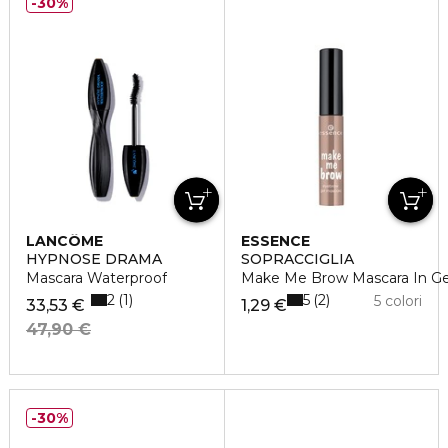
30%
LANCÔME
ESSENCE
HYPNOSE DRAMA
SOPRACCIGLIA
Mascara Waterproof
Make Me Brow Mascara In Ge
2
5
1
2
5 colori
33,53 €
1,29 €
47,90 €
30%