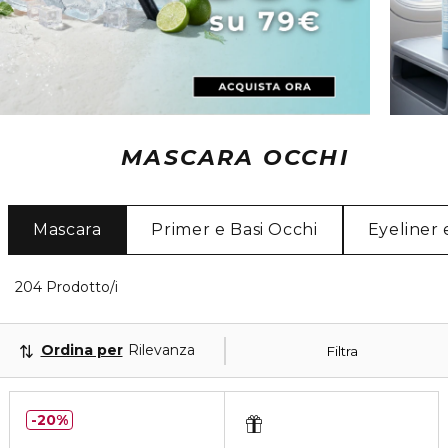
MASCARA OCCHI
Mascara
Primer e Basi Occhi
Eyeliner 
40 Prodotti visualizzati
204 Prodotto/i
Ordina per
Rilevanza
Filtra
20%