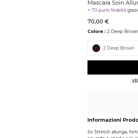
Mascara Soin Allu
70 punti fedeltà
graz
70,00 €
Colore
2 Deep Brow
2 Deep Brown
Informazioni Prod
So Stretch allunga, forti