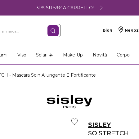
-31% SU 59€ A CARRELLO!
Blog
Negoz
umi
Viso
Solari ☀️
Make-Up
Novità
Corpo
- Mascara Soin Allungante E Fortificante
SISLEY
SO STRETCH