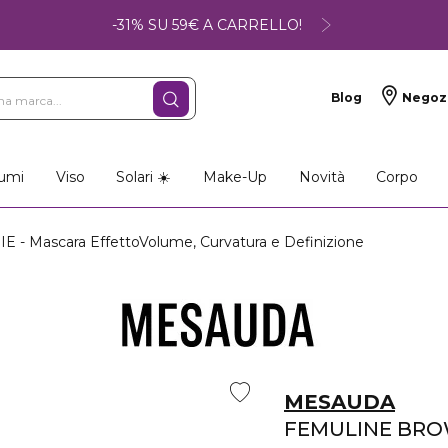
-31% SU 59€ A CARRELLO!
Blog
Negoz
umi
Viso
Solari ☀️
Make-Up
Novità
Corpo
 Mascara EffettoVolume, Curvatura e Definizione
MESAUDA
FEMULINE BRO