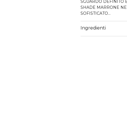
SGUARDO DEFINITO 
SHADE MARRONE NEU
SOFISTICATO
Il mascara definitivo c
Ingredienti
volume senza peso, per 
marrone per un look nat