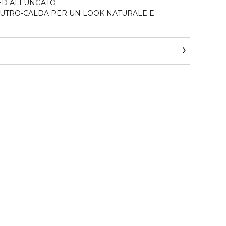
ED ALLUNGATO
TRO-CALDA PER UN LOOK NATURALE E
he ingrandisce lo sguardo, aprendo gli occhi e donando
un effetto ciglia finte altamente definito, in shade
urale e morbido che valorizza ogni colore di occhi.