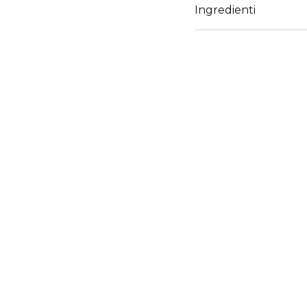
Agenti glossanti: assic
Ingredienti
Agente filmogeno filma l
Peptide mimetico del fa
ciglia stimolando le c