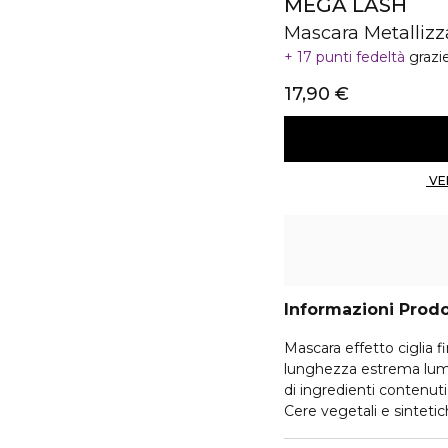
MEGA LASH
Mascara Metallizz
17 punti fedeltà
grazi
17,90 €
Informazioni Prod
Mascara effetto ciglia finte. Faci
lunghezza estrema luminositá e brillantezza in una sola passata grazie al mix
di ingredienti contenuti
Cere vegetali e sintetic
texture.