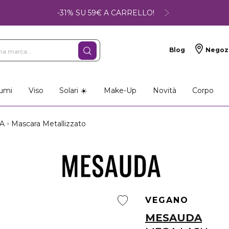
-31% SU 59€ A CARRELLO!
Blog
Negoz
umi
Viso
Solari ☀️
Make-Up
Novità
Corpo
 Mascara Metallizzato
VEGANO
MESAUDA