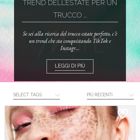
TREND DELL’ESTATE PER UN
TRUCCO ...
Se sei alla ricerca del trucco estate perfetto, c'è
un trend che sta conquistando TikTok e
Instagr...
LEGGI DI PIÙ
SELECT TAGS:
PIÙ RECENTI
CREA LA TUA ROUTINE CON I