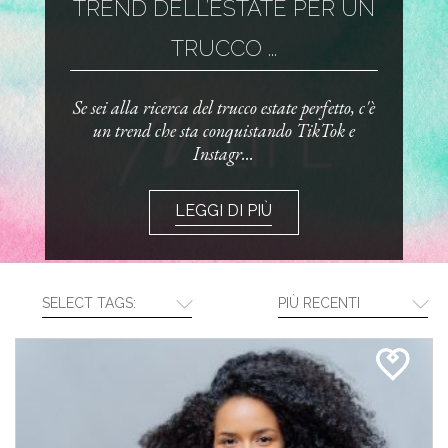
TREND DELL’ESTATE PER UN
TRUCCO ...
Se sei alla ricerca del trucco estate perfetto, c'è
un trend che sta conquistando TikTok e
Instagr...
LEGGI DI PIÙ
SELECT TAGS:
PIÙ RECENTI
CREA LA TUA ROUTINE CON I