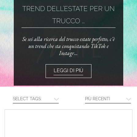
TREND DELL’ESTATE PER UN
TRUCCO ...
Se sei alla ricerca del trucco estate perfetto, c'è
un trend che sta conquistando TikTok e
Instagr...
LEGGI DI PIÙ
SELECT TAGS:
PIÙ RECENTI
CREA LA TUA ROUTINE CON I