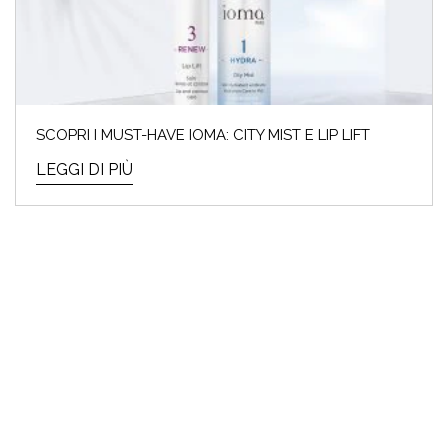
ECCO I TOP 10 PRODOTTI DA
ACQUISTARE
I saldi invernali del 2024 sono iniziati e noi
SCOPRI I MUST-HAVE IOMA: CITY MIST E LIP LIFT
Beauty Addicted non vedevamo l’ora! Perché
cosa...
LEGGI DI PIÙ
LEGGI DI PIÙ
ARMOCROMIA & BEAUTY: