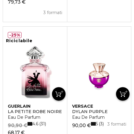
79,73 €
3 formati
25%
Riciclabile
GUERLAIN
VERSACE
LA PETITE ROBE NOIRE
DYLAN PURPLE
Eau De Parfum
Eau De Parfum
4.6
5
31
3
3 formati
90,90 €
90,00 €
68,17 €