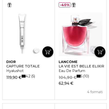
40%
DIOR
LANCÔME
CAPTURE TOTALE
LA VIE EST BELLE ELIXIR
Hyalushot
Eau De Parfum
4.2
5
5
10
119,90 €
104,90 €
62,94 €
4 formati