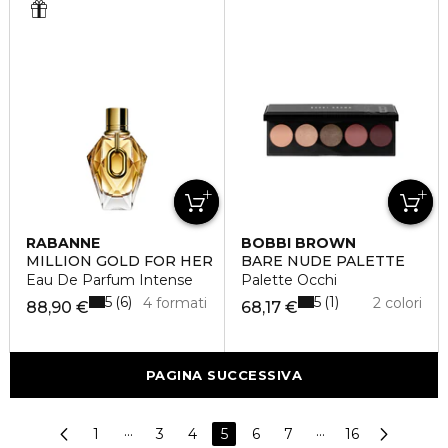
RABANNE
BOBBI BROWN
MILLION GOLD FOR HER
BARE NUDE PALETTE
Eau De Parfum Intense
Palette Occhi
5
5
6
1
4 formati
2 colori
88,90 €
68,17 €
PAGINA SUCCESSIVA
1
···
3
4
5
6
7
···
16