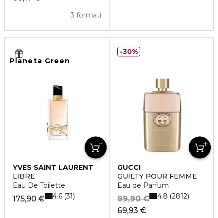
3 formati
30%
Pianeta Green
YVES SAINT LAURENT
GUCCI
LIBRE
GUILTY POUR FEMME
Eau De Toilette
Eau de Parfum
4.6
4.8
31
2812
175,90 €
99,90 €
69,93 €