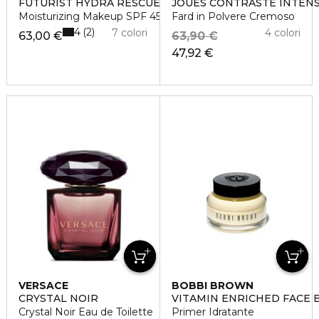
FUTURIST HYDRA RESCUE
JOUES CONTRASTE INTEN
Moisturizing Makeup SPF 45
Fard in Polvere Cremoso
4
2
7 colori
4 colori
63,00 €
63,90 €
47,92 €
VERSACE
BOBBI BROWN
CRYSTAL NOIR
VITAMIN ENRICHED FACE 
Crystal Noir Eau de Toilette
Primer Idratante