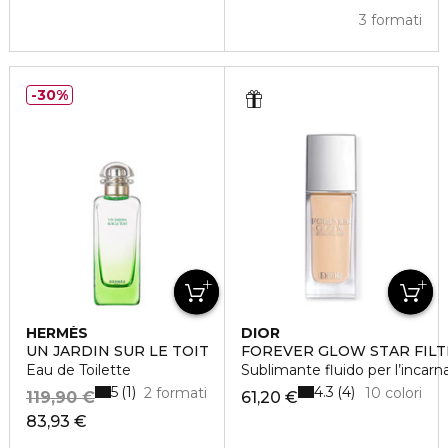
3 formati
30%
HERMÈS
DIOR
UN JARDIN SUR LE TOIT
FOREVER GLOW STAR FILT
Eau de Toilette
Sublimante fluido per l’incarn
5
4.3
1
4
2 formati
10 colori
119,90 €
61,20 €
83,93 €