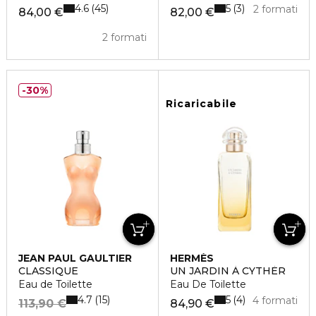
4.6
5
45
3
2 formati
84,00 €
82,00 €
2 formati
30%
Ricaricabile
JEAN PAUL GAULTIER
HERMÈS
CLASSIQUE
UN JARDIN À CYTHÈR
Eau de Toilette
Eau De Toilette
4.7
5
15
4
4 formati
113,90 €
84,90 €