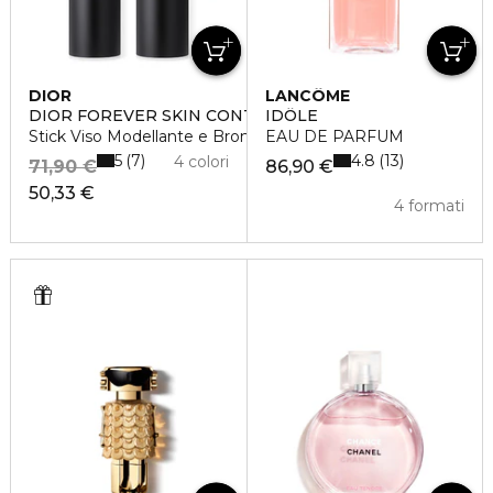
DIOR
LANCÔME
DIOR FOREVER SKIN CONTOUR
IDÔLE
Stick Viso Modellante e Bronzer
EAU DE PARFUM
5
4.8
7
13
4 colori
71,90 €
86,90 €
50,33 €
4 formati