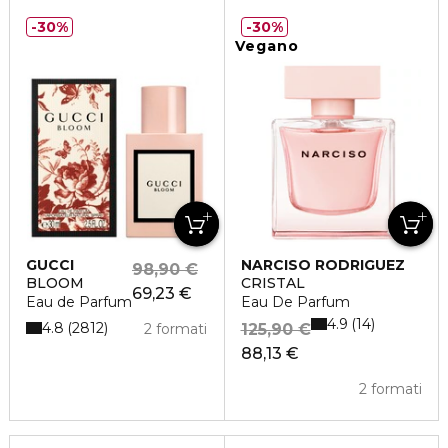
30%
30%
Vegano
GUCCI
NARCISO RODRIGUEZ
98,90 €
BLOOM
CRISTAL
69,23 €
Eau de Parfum
Eau De Parfum
4.9
14
4.8
2812
2 formati
125,90 €
88,13 €
2 formati