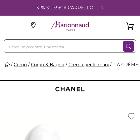
-31% SU 59€ A CARRELLO!
Corpo
Corpo & Bagno
Crema per le mani
LA CRÈME MA