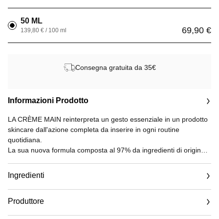
50 ML
69,90 €
139,80 € / 100 ml
Consegna gratuita da 35€
Informazioni Prodotto
LA CRÈME MAIN reinterpreta un gesto essenziale in un prodotto
skincare dall'azione completa da inserire in ogni routine
quotidiana.
La sua nuova formula composta al 97% da ingredienti di origine
naturale(1) è arricchita con un complesso di derivati della
camelia, noti per le loro proprietà nutrienti e protettive.
Ingredienti
Le mani sono idratate, la pelle è morbida e luminosa.
La sua consistenza leggera e setosa si assorbe istantaneamente
Produttore
sulla pelle, lasciando le mani morbide e delicatamente profumate.
Pensata come un oggetto moderno da portare sempre con sé, è