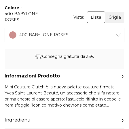
Colore
400 BABYLONE
Vista:
Lista
Griglia
ROSES
400 BABYLONE ROSES
Consegna gratuita da 35€
Informazioni Prodotto
Mini Couture Clutch è la nuova palette couture firmata
Yves Saint Laurent Beauté, un accessorio che si fa notare
prima ancora di essere aperto: l'astuccio rifinito in ecopelle
nera sfoggia l'iconico motivo chevrons completato
dall'inconfondibile Cassandra YSL in oro.
Ogni palette è formulata con pigmenti ad alta
Ingredienti
concentrazione per un risultato cromatico di grande effetto