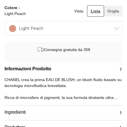
Colore
Vista:
Lista
Griglia
Light Peach
Light Peach
Consegna gratuita da 35€
Informazioni Prodotto
CHANEL crea la prima EAU DE BLUSH, un blush fluido basato su
tecnologia microfluidica brevettata.
Ricca di microsfere di pigmenti, la sua formula idratante ultra-
leggera, composta per il 75% d'acqua, procura una sensazione di
freschezza immediata e di confort duraturo. La consistenza del
Ingredienti
blush fluido si fonde sulla pelle per un risultato all'insegna della
naturalezza e della leggerezza, donando un tocco di colore alle