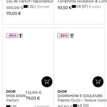
Eau de Parfum Vaporisateur
Fondotinta Rivelatore di Lumi
5
4.8
5
57
2 formati
9 colori
100,00 €
93,50 €
70,00 €
30%
30%
DIOR
DIOR
112,90 €
MISS DIOR
DIORSHOW 5 COULEURS
79,03 €
Parfum
Palette Occhi – Texture Cre
4.9
10
5
6
4 formati
87,90 €