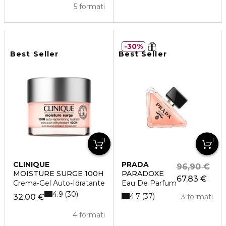
5 formati
30%
Best Seller
Best Seller
CLINIQUE
PRADA
96,90 €
MOISTURE SURGE 100H
PARADOXE
67,83 €
Crema-Gel Auto-Idratante
Eau De Parfum
4.9
30
4.7
37
32,00 €
3 formati
4 formati