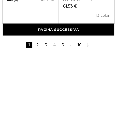
61,53 €
13 colori
PAGINA SUCCESSIVA
1
2
3
4
5
···
16