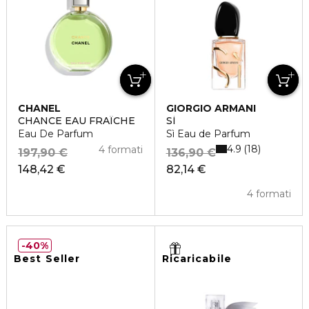
CHANEL
GIORGIO ARMANI
CHANCE EAU FRAÎCHE
SÌ
Eau De Parfum
Sì Eau de Parfum
4.9
18
4 formati
197,90 €
136,90 €
148,42 €
82,14 €
4 formati
40%
Best Seller
Ricaricabile