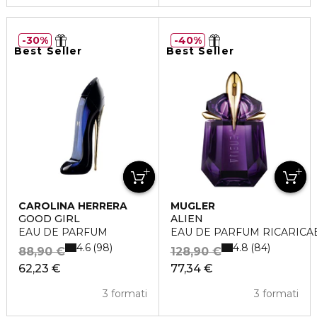
30%
40%
Best Seller
Best Seller
CAROLINA HERRERA
MUGLER
GOOD GIRL
ALIEN
EAU DE PARFUM
EAU DE PARFUM RICARICA
4.6
4.8
98
84
88,90 €
128,90 €
62,23 €
77,34 €
3 formati
3 formati