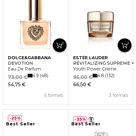
DOLCE&GABBANA
ESTÉE LAUDER
DEVOTION
REVITALIZING SUPREME +
Eau De Parfum
Youth Power Creme
4.9
4.8
48
132
73,00 €
95,00 €
54,75 €
66,50 €
5 formati
3 formati
25%
35%
Best Seller
Best Seller