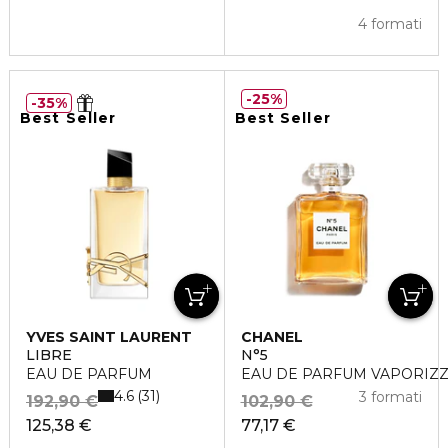
4 formati
25%
35%
Best Seller
Best Seller
YVES SAINT LAURENT
CHANEL
LIBRE
N°5
EAU DE PARFUM
EAU DE PARFUM VAPORIZ
4.6
31
3 formati
192,90 €
102,90 €
125,38 €
77,17 €