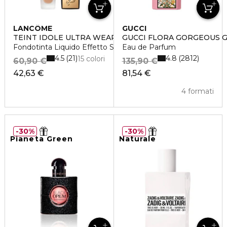
LANCÔME
GUCCI
TEINT IDOLE ULTRA WEAR
GUCCI FLORA GORGEOUS 
Fondotinta Liquido Effetto Seconda Pelle
Eau de Parfum
4.5
4.8
21
2812
15 colori
60,90 €
135,90 €
42,63 €
81,54 €
4 formati
30%
30%
Pianeta Green
Naturale