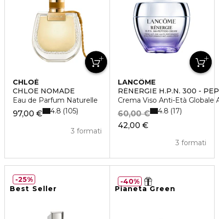
CHLOÉ
LANCÔME
CHLOE NOMADE
RÉNERGIE H.P.N. 300 - PE
Eau de Parfum Naturelle
Crema Viso Anti-Età Globale 
4.8
4.8
105
17
97,00 €
60,00 €
42,00 €
3 formati
3 formati
25%
40%
Best Seller
Pianeta Green