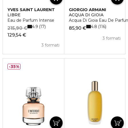
YVES SAINT LAURENT
GIORGIO ARMANI
LIBRE
ACQUA DI GIOIA
Eau de Parfum Intense
Acqua Di Gioia Eau De Parfu
4.9
4.8
17
116
215,90 €
85,90 €
129,54 €
3 formati
3 formati
35%