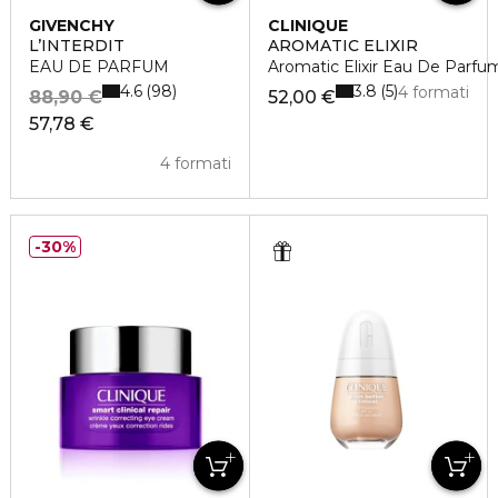
GIVENCHY
CLINIQUE
L’INTERDIT
AROMATIC ELIXIR
EAU DE PARFUM
Aromatic Elixir Eau De Parfu
4.6
3.8
98
5
4 formati
88,90 €
52,00 €
57,78 €
4 formati
30%