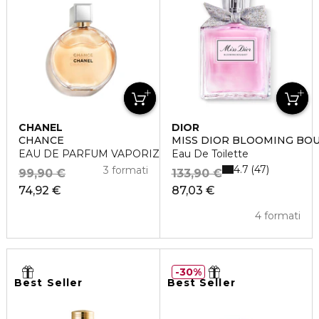
CHANEL
DIOR
CHANCE
MISS DIOR BLOOMING BO
EAU DE PARFUM VAPORIZZATORE
Eau De Toilette
4.7
47
3 formati
99,90 €
133,90 €
74,92 €
87,03 €
4 formati
30%
Best Seller
Best Seller