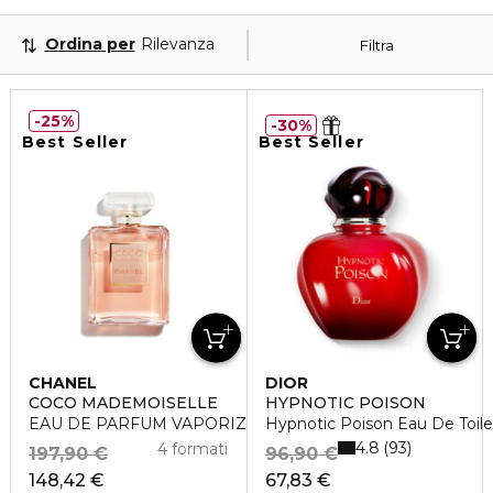
Ordina per
Rilevanza
Filtra
25%
30%
Best Seller
Best Seller
CHANEL
DIOR
COCO MADEMOISELLE
HYPNOTIC POISON
EAU DE PARFUM VAPORIZZATORE
Hypnotic Poison Eau De Toile
4.8
93
4 formati
197,90 €
96,90 €
148,42 €
67,83 €