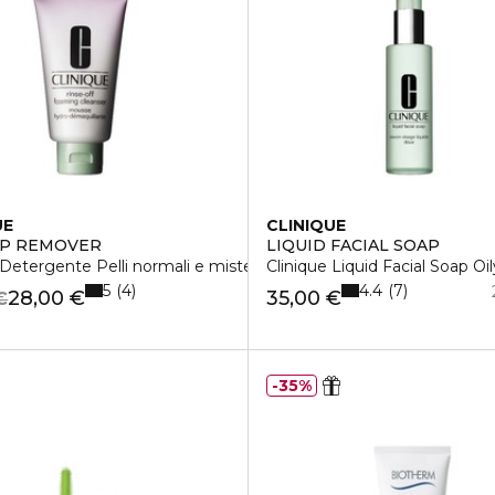
UE
CLINIQUE
UP REMOVER
LIQUID FACIAL SOAP
etergente Pelli normali e miste
Clinique Liquid Facial Soap Oil
5
4.4
4
7
28,00 €
35,00 €
€
35%