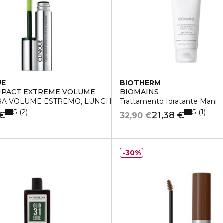
UE
BIOTHERM
MPACT EXTREME VOLUME
BIOMAINS
ida a Normale
A VOLUME ESTREMO, LUNGHEZZA, CURVATURA
Trattamento Idratante Mani
5
5
2
1
 €
21,38 €
32,90 €
30%