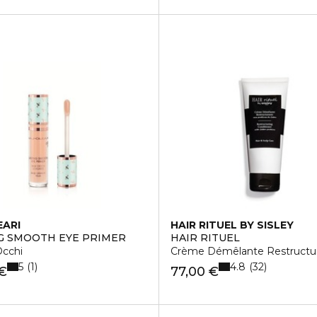
EARI
HAIR RITUEL BY SISLEY
G SMOOTH EYE PRIMER
HAIR RITUEL
Occhi
Crème Démêlante Restructur
5
4.8
1
32
 €
77,00 €