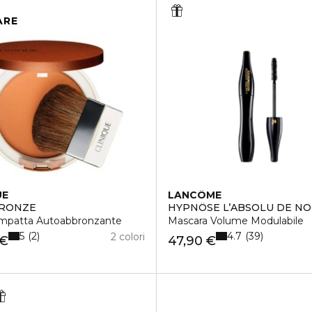
ARE
UE
LANCÔME
BRONZE
HYPNÔSE L’ABSOLU DE NO
ompatta Autoabbronzante
Mascara Volume Modulabile
5
4.7
2
39
2 colori
 €
47,90 €