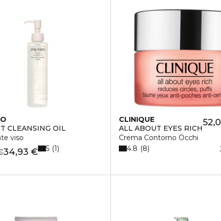
DO
CLINIQUE
52,
T CLEANSING OIL
ALL ABOUT EYES RICH
te viso
Crema Contorno Occhi
5
4.8
1
8
34,93 €
€