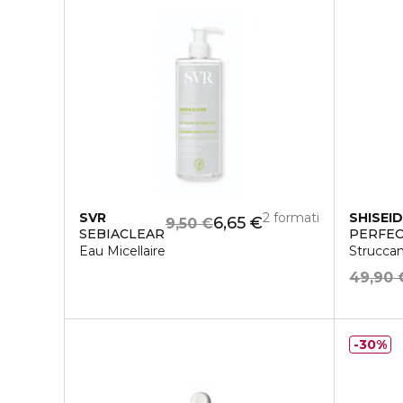
SVR
2 formati
SHISEI
6,65 €
9,50 €
SEBIACLEAR
PERFEC
Eau Micellaire
Struccan
49,90 
30%