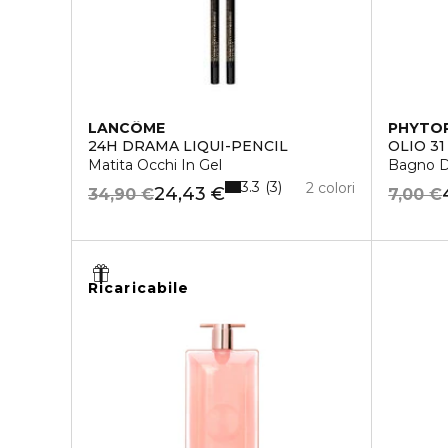
LANCÔME
PHYTO
24H DRAMA LIQUI-PENCIL
OLIO 3
Matita Occhi In Gel
Bagno D
3.3
3
2 colori
24,43 €
34,90 €
7,00 €
Ricaricabile