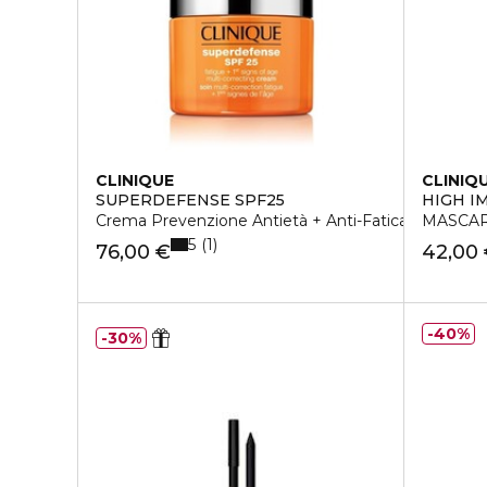
CLINIQUE
CLINIQ
SUPERDEFENSE SPF25
HIGH I
Crema Prevenzione Antietà + Anti-Fatica 1/2 da Ar
MASCAR
5
1
76,00 €
42,00
40%
30%