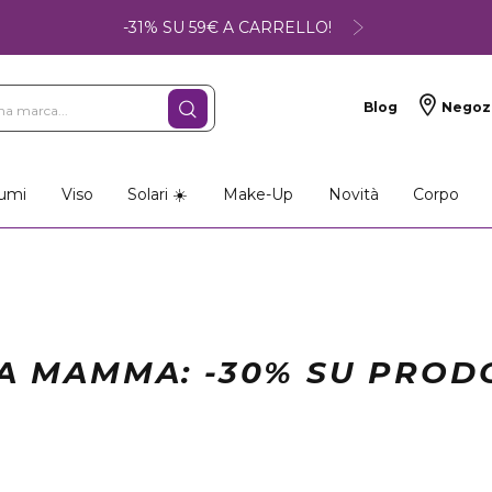
-31% SU 59€ A CARRELLO!
Blog
Negoz
umi
Viso
Solari ☀️
Make-Up
Novità
Corpo
A MAMMA: -30% SU PRODO