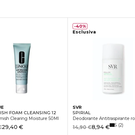
40%
Esclusiva
UE
SVR
ISH FOAM CLEANSING 12
SPIRIAL
mish Clearing Moisture 50Ml
Deodorante Antitraspirante ro
5
2
29,40 €
8,94 €
€
14,90 €