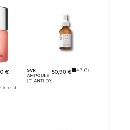
4.7
3
SVR
00 €
50,90 €
AMPOULE
[C] ANTI-OX
2 formati