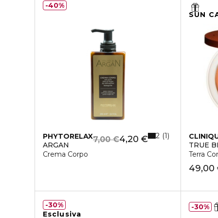
40%
SUN C
2
1
PHYTORELAX
CLINIQ
4,20 €
7,00 €
ARGAN
TRUE 
Crema Corpo
Terra C
49,00
30%
30%
Esclusiva