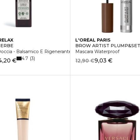
RELAX
L'ORÉAL PARIS
1 ERBE
BROW ARTIST PLUMP&SE
occia - Balsamico E Rigenerante
Mascara Waterproof
4.7
3
4,20 €
9,03 €
12,90 €