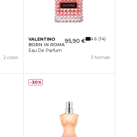
4.6
14
VALENTINO
95,90 €
T
BORN IN ROMA
Eau De Parfum
2 colori
3 formati
30%