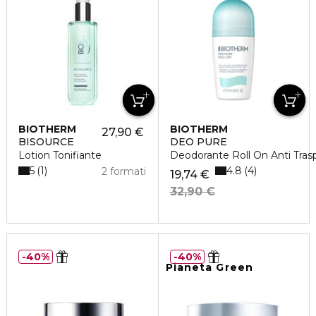
BIOTHERM
BIOTHERM
27,90 €
BISOURCE
DEO PURE
Lotion Tonifiante
Deodorante Roll On Anti Trasp
5
4.8
1
4
2 formati
19,74 €
32,90 €
40%
40%
Pianeta Green