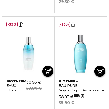
29,50 €
35%
35%
BIOTHERM
BIOTHERM
38,93 €
EAUX
EAU PURE
59,90 €
L'Eau
Acqua Corpo Rivitalizzante
5
1
38,93 €
59,90 €