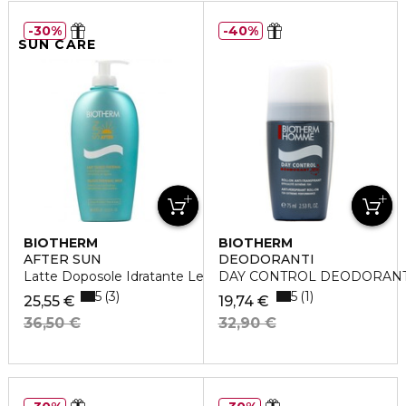
30%
40%
SUN CARE
BIOTHERM
BIOTHERM
AFTER SUN
DEODORANTI
Latte Doposole Idratante Lenitivo
DAY CONTROL DEODORAN
5
5
3
1
25,55 €
19,74 €
36,50 €
32,90 €