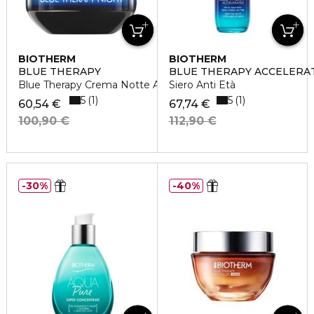
BIOTHERM
BIOTHERM
BLUE THERAPY
BLUE THERAPY ACCELERA
Blue Therapy Crema Notte Anti-età
Siero Anti Età
5
5
1
1
60,54 €
67,74 €
100,90 €
112,90 €
30%
40%