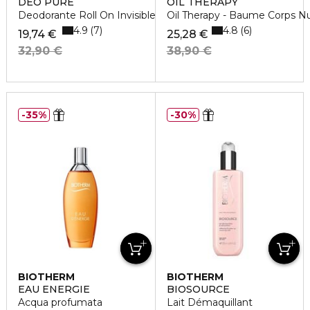
DEO PURE
OIL THERAPY
Deodorante Roll On Invisible 48 ore
Oil Therapy - Baume Corps Nu
4.9
4.8
7
6
19,74 €
25,28 €
32,90 €
38,90 €
35%
30%
BIOTHERM
BIOTHERM
EAU ENERGIE
BIOSOURCE
Acqua profumata
Lait Démaquillant