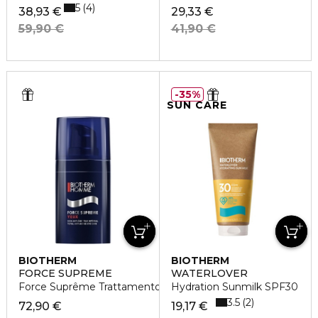
5
4
38,93 €
29,33 €
59,90 €
41,90 €
35%
SUN CARE
BIOTHERM
BIOTHERM
FORCE SUPREME
WATERLOVER
Force Suprême Trattamento Contorno Occhi Anti-età
Hydration Sunmilk SPF30
3.5
2
72,90 €
19,17 €