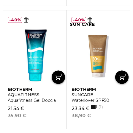
40%
40%
SUN CARE
BIOTHERM
BIOTHERM
AQUAFITNESS
SUNCARE
Aquafitness Gel Doccia
Waterlover SPF50
1
1
21,54 €
23,34 €
35,90 €
38,90 €