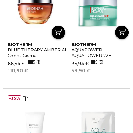
BIOTHERM
BIOTHERM
BLUE THERAPY AMBER ALGAE REVITALIZE
AQUAPOWER
Crema Giorno
AQUAPOWER 72H
5
5
1
3
66,54 €
35,94 €
110,90 €
59,90 €
35%