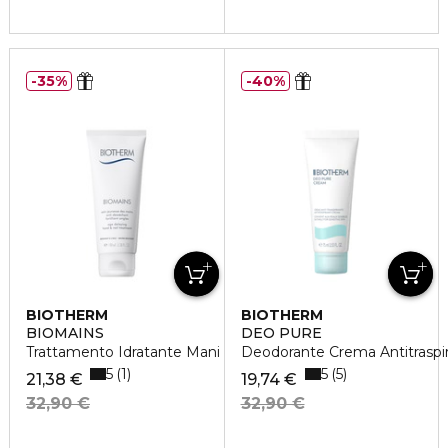
35%
40%
BIOTHERM
BIOTHERM
BIOMAINS
DEO PURE
Trattamento Idratante Mani
Deodorante Crema Antitraspi
5
5
1
5
21,38 €
19,74 €
32,90 €
32,90 €