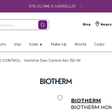
-31% SU 59€ A CARRELLO!
Blog
Negoz
umi
Viso
Solari ☀️
Make-Up
Novità
Corpo
 CONTROL - Homme Deo Control Ato 150 Ml
BIOTHERM
BIOTHERM HO