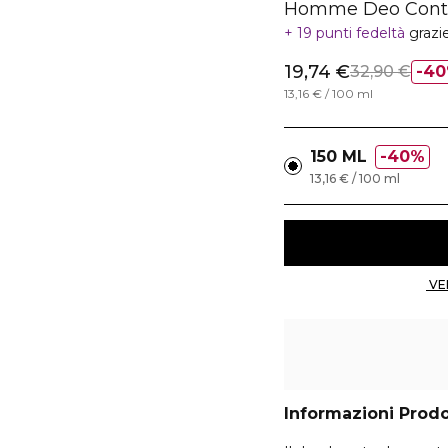
Homme Deo Contro
19 punti fedeltà
grazi
19,74 €
32,90 €
4
13,16 € / 100 ml
150 ML
40%
13,16 € / 100 ml
Informazioni Prod